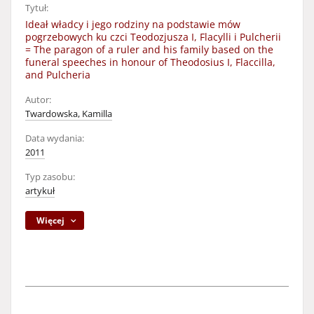
Tytuł:
Ideał władcy i jego rodziny na podstawie mów
pogrzebowych ku czci Teodozjusza I, Flacylli i Pulcherii
= The paragon of a ruler and his family based on the
funeral speeches in honour of Theodosius I, Flaccilla,
and Pulcheria
Autor:
Twardowska, Kamilla
Data wydania:
2011
Typ zasobu:
artykuł
Więcej