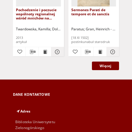
Pochodzenie i poczucie
Sermones Parati de
Sło
wspólnoty regionalnej
tempore et de sanctis
bad
wśród mnichów na
dz
Pustyni Judzkiej w V i VI
psy
wieku - na podstawie
est
Twardowska, Kamilla
Dolański, Dariusz (1966 - ) - red.
Paratus
Gran, Heinrich - [wyd.]
Rynm
Woł
,,Żywotów mnichów
na 
palestyńskich? Cyryla ze
2013
[18 XI 1502]
192
Scytopolis =
artykuł
postinkunabuł starodruk
ksi
Więcej
DANE KONTAKTOWE
Adres
Biblioteka Uniwersytetu
Zielonogórskiego