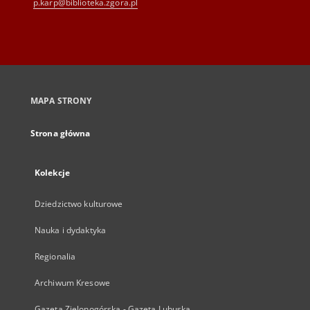
p.karp@biblioteka.zgora.pl
MAPA STRONY
Strona główna
Kolekcje
Dziedzictwo kulturowe
Nauka i dydaktyka
Regionalia
Archiwum Kresowe
Gazeta Zielonogórska - Gazeta Lubuska