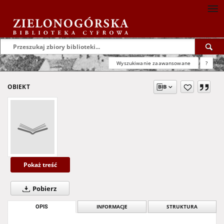
Wyszukiwanie zaawansowane
?
OBIEKT
Pokaż treść
Pobierz
OPIS
INFORMACJE
STRUKTURA