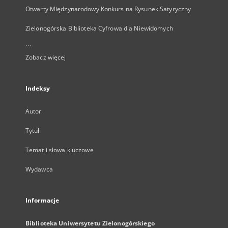
Otwarty Międzynarodowy Konkurs na Rysunek Satyryczny
Zielonogórska Biblioteka Cyfrowa dla Niewidomych
...
Zobacz więcej
Indeksy
Autor
Tytuł
Temat i słowa kluczowe
Wydawca
Informacje
Biblioteka Uniwersytetu Zielonogórskiego