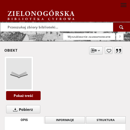
Wyszukiwanie zaawansowane
?
OBIEKT
Pokaż treść
Pobierz
OPIS
INFORMACJE
STRUKTURA