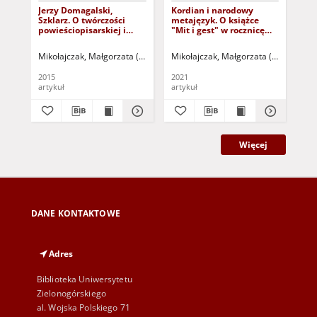
Jerzy Domagalski,
Kordian i narodowy
Z 
Szklarz. O twórczości
metajęzyk. O książce
lab
powieściopisarskiej i
"Mit i gest" w rocznicę
rze
aforystycznej Stefana
śmierci profesora
pr
Napierskiego - recenzja
Czesława P. Dutki -
ele
Mikołajczak, Małgorzata (1966- )
Sztyber, Radosław - red. nacz.
Mikołajczak, Małgorzata (1966- )
Szt
Mik
recenzja
2015
2021
201
artykuł
artykuł
art
Więcej
DANE KONTAKTOWE
Adres
Biblioteka Uniwersytetu
Zielonogórskiego
al. Wojska Polskiego 71