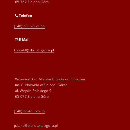
65-762 Zielona Góra
Telefon
(+48) 68 328 21 55
E-Mail
kontakt@zbc.uz.zgora.pl
Wojewódzka i Miejska Biblioteka Publiczna
im. C. Norwida w Zielonej Górze
al. Wojska Polskiego 9
65-077 Zielona Góra
(+48) 68 453 26 06
p.karp@biblioteka.zgora.pl