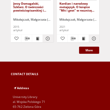
Jerzy Domagalski,
Kordian i narodowy
Poc
Szklarz. O twórczości
metajęzyk. O książce
rec
powieściopisarskiej i
"Mit i gest" w rocznicę
aforystycznej Stefana
śmierci profesora
Napierskiego - recenzja
Czesława P. Dutki -
Mikołajczak, Małgorzata (1966- )
Sztyber, Radosław - red. nacz.
Mikołajczak, Małgorzata (1966- )
Szt
Mik
recenzja
2015
2021
201
artykuł
artykuł
art
More
CONTACT DETAILS
Address
University Library
al. Wojska Polskiego 71
65-762 Zielona Góra