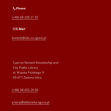
Phone
(+48) 68 328 21 55
E-Mail
kontakt@zbc.uz.zgora.pl
Cyprian Norwid Voivodeship and
City Public Library
al. Wojska Polskiego 9
65-077 Zielona Góra
(+48) 68 453 26 06
p.karp@biblioteka.zgora.pl