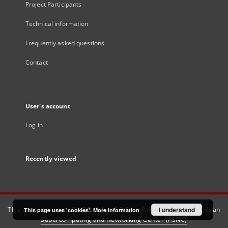
Project Participants
Technical information
Frequently asked questions
Contact
User's account
Log in
Recently viewed
This service runs on
DInGO dLibra 6.3.21
software created by
I understand
Poznan
This page uses 'cookies'.
More information
Supercomputing and Networking Center (PSNC)