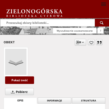
Wyszukiwanie zaawansowane
?
OBIEKT
Pokaż treść
Pobierz
OPIS
INFORMACJE
STRUKTURA