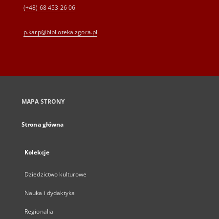
(+48) 68 453 26 06
p.karp@biblioteka.zgora.pl
MAPA STRONY
Strona główna
Kolekcje
Dziedzictwo kulturowe
Nauka i dydaktyka
Regionalia