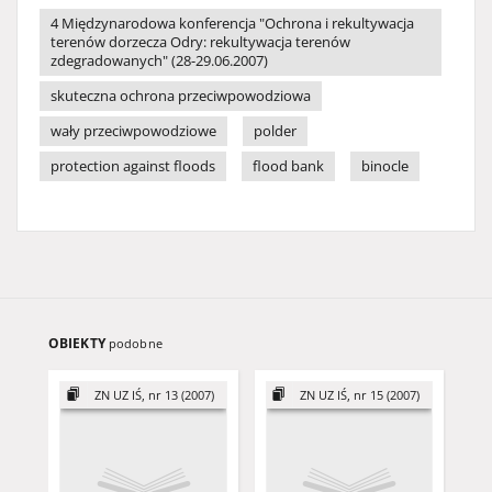
4 Międzynarodowa konferencja "Ochrona i rekultywacja
terenów dorzecza Odry: rekultywacja terenów
zdegradowanych" (28-29.06.2007)
skuteczna ochrona przeciwpowodziowa
wały przeciwpowodziowe
polder
protection against floods
flood bank
binocle
OBIEKTY
podobne
ZN UZ IŚ, nr 13 (2007)
ZN UZ IŚ, nr 15 (2007)