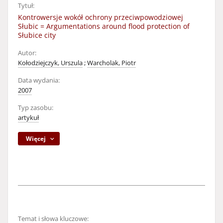
Tytuł:
Kontrowersje wokół ochrony przeciwpowodziowej
Słubic = Argumentations around flood protection of
Słubice city
Autor:
Kołodziejczyk, Urszula
;
Warcholak, Piotr
Data wydania:
2007
Typ zasobu:
artykuł
Więcej
Temat i słowa kluczowe: