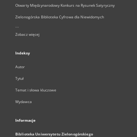
Otwarty Międzynarodowy Konkurs na Rysunek Satyryczny
Zielonogórska Biblioteka Cyfrowa dla Niewidomych
...
Zobacz więcej
Indeksy
Autor
Tytuł
Temat i słowa kluczowe
Wydawca
Informacje
Biblioteka Uniwersytetu Zielonogórskiego