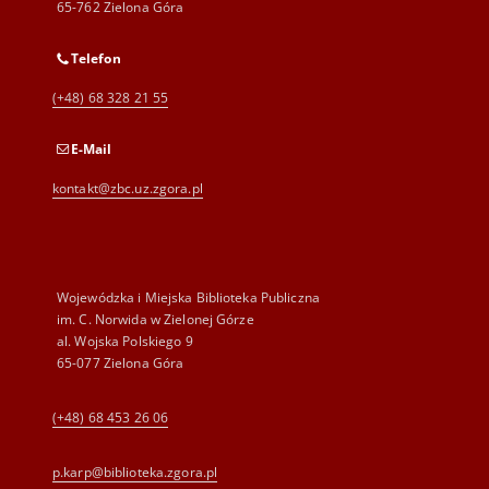
65-762 Zielona Góra
Telefon
(+48) 68 328 21 55
E-Mail
kontakt@zbc.uz.zgora.pl
Wojewódzka i Miejska Biblioteka Publiczna
im. C. Norwida w Zielonej Górze
al. Wojska Polskiego 9
65-077 Zielona Góra
(+48) 68 453 26 06
p.karp@biblioteka.zgora.pl