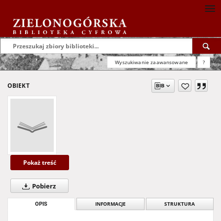
Wyszukiwanie zaawansowane
?
OBIEKT
Pokaż treść
Pobierz
OPIS
INFORMACJE
STRUKTURA