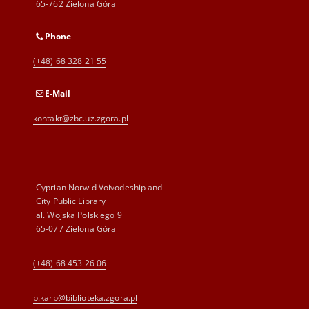
65-762 Zielona Góra
Phone
(+48) 68 328 21 55
E-Mail
kontakt@zbc.uz.zgora.pl
Cyprian Norwid Voivodeship and
City Public Library
al. Wojska Polskiego 9
65-077 Zielona Góra
(+48) 68 453 26 06
p.karp@biblioteka.zgora.pl