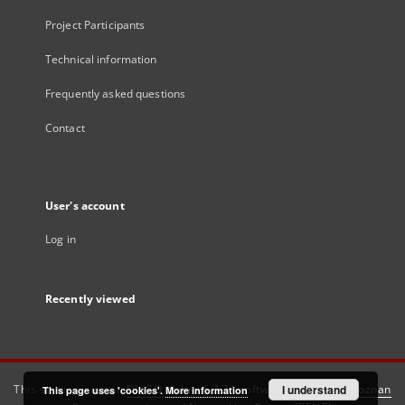
Project Participants
Technical information
Frequently asked questions
Contact
User's account
Log in
Recently viewed
This service runs on
DInGO dLibra 6.3.21
software created by
I understand
Poznan
This page uses 'cookies'.
More information