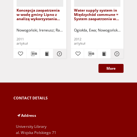
Koncepcja zaopatrzenia
Water supply system in
Ch
w wodę gminy Lipno z
Międzychód commune =
za
analizą wykorzystania
System zaopatrzenia w
Ba
istniejących źródeł
wodę w gminie
Cha
zasilania = Concept of
Międzychód
su
Nowogoński, Ireneusz
Raburska, Karolina
Ogiołda, Ewa
Greinert, Andrzej - red.
Nowogoński, Ireneusz
Ogi
water supply of Lipno
Ba
commune with analysis
2011
2012
201
of use of existing sources
artykuł
artykuł
art
of supply
More
CONTACT DETAILS
Address
University Library
al. Wojska Polskiego 71