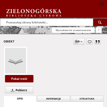
Wyszukiwanie zaawansowane
?
OBIEKT
Pokaż treść
Pobierz
OPIS
INFORMACJE
STRUKTURA