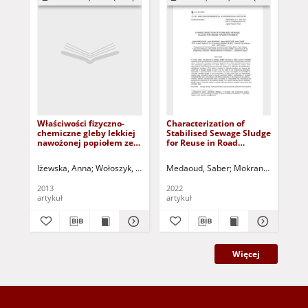
Właściwości fizyczno-
Characterization of
Gas
chemiczne gleby lekkiej
Stabilised Sewage Sludge
co
nawożonej popiołem ze
for Reuse in Road
se
spalania komunalnych
Pavement
= 
osadów ściekowych =
ko
Iżewska, Anna
Wołoszyk, Czesław
Medaoud, Saber
Greinert, Andrzej - red.
Mokrani, Larbi
Mez
Wer
Physicochemical
za
properties of soil with
os
2013
2022
201
light ash fertilized
artykuł
artykuł
art
burning of municipal
sewage sludge
Więcej