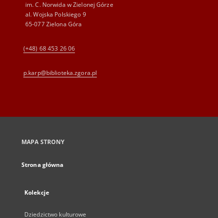
im. C. Norwida w Zielonej Górze
al. Wojska Polskiego 9
65-077 Zielona Góra
(+48) 68 453 26 06
p.karp@biblioteka.zgora.pl
MAPA STRONY
Strona główna
Kolekcje
Dziedzictwo kulturowe