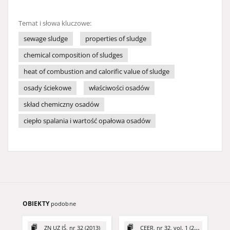
Temat i słowa kluczowe:
sewage sludge
properties of sludge
chemical composition of sludges
heat of combustion and calorific value of sludge
osady ściekowe
właściwości osadów
skład chemiczny osadów
ciepło spalania i wartość opałowa osadów
OBIEKTY
podobne
ZN UZ IŚ, nr 32 (2013)
CEER, nr 32, vol. 1 (2022)