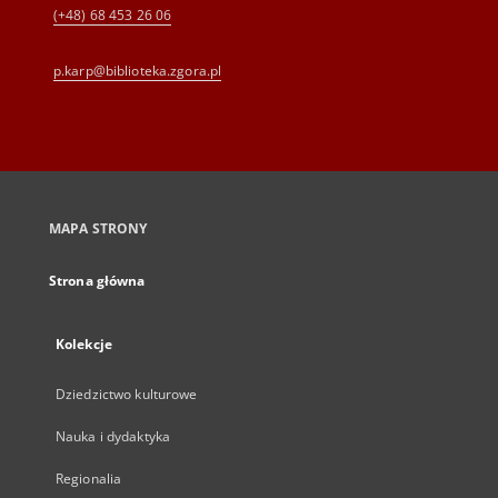
(+48) 68 453 26 06
p.karp@biblioteka.zgora.pl
MAPA STRONY
Strona główna
Kolekcje
Dziedzictwo kulturowe
Nauka i dydaktyka
Regionalia