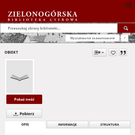
Wyszukiwanie zaawansowane
?
OBIEKT
Pokaż treść
Pobierz
OPIS
INFORMACJE
STRUKTURA