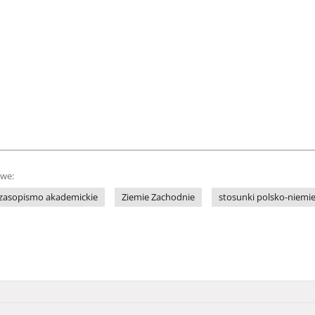
owe:
zasopismo akademickie
Ziemie Zachodnie
stosunki polsko-niemie