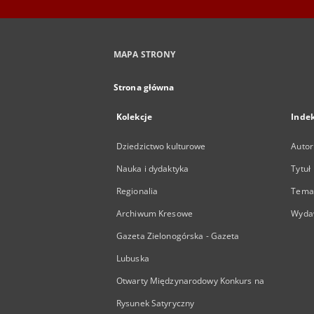
MAPA STRONY
Strona główna
Kolekcje
Inde
Dziedzictwo kulturowe
Autor
Nauka i dydaktyka
Tytuł
Regionalia
Temat
Archiwum Kresowe
Wyda
Gazeta Zielonogórska - Gazeta
Lubuska
Otwarty Międzynarodowy Konkurs na
Rysunek Satyryczny