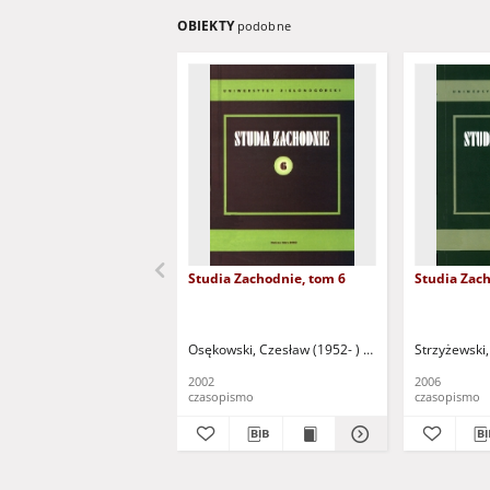
OBIEKTY
podobne
Studia Zachodnie, tom 6
Studia Zach
Osękowski, Czesław (1952- ) - red.
Mańczak, Wito
Strzyżewski,
2002
2006
czasopismo
czasopismo