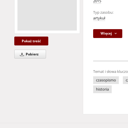
2015
Typ zasobu:
artykuł
Więcej
Pokaż treść
Pobierz
Temat i słowa klucz
czasopismo
c
historia