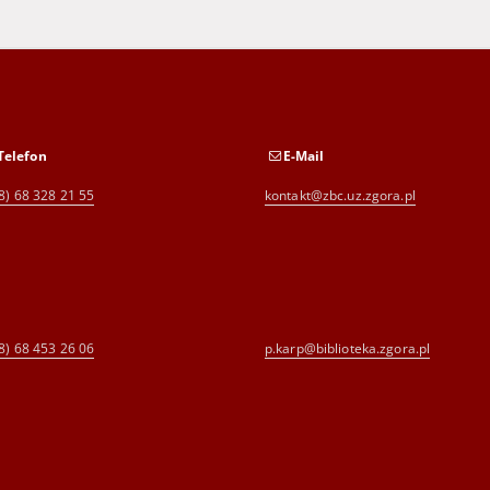
Telefon
E-Mail
8) 68 328 21 55
kontakt@zbc.uz.zgora.pl
8) 68 453 26 06
p.karp@biblioteka.zgora.pl