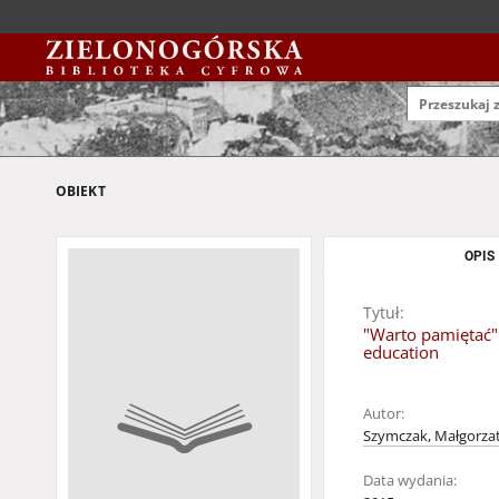
OBIEKT
OPIS
Tytuł:
"Warto pamiętać".
education
Autor:
Szymczak, Małgorza
Data wydania: