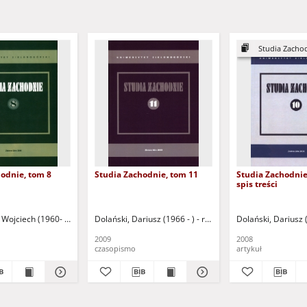
Studia Zachod
odnie, tom 8
Studia Zachodnie, tom 11
Studia Zachodnie
spis treści
ld
 Wojciech (1960- ) - red.
Malinowski, Tadeusz
Bobowski, Bogdan
Nowiński, Jerzy Tomasz
Dolański, Dariusz (1966 - ) - red.
Polak, Alina
Dzieduszycki, Wojciech
Serylak, Tadeusz. Aut.
Karp, Paweł
Dolański, Dariusz (
Górski, 
Przybył
P
2009
2008
czasopismo
artykuł