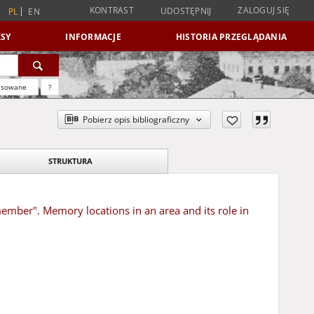
KONTRAST
ZALOGUJ SIĘ
UDOSTĘPNIJ
PL
EN
SY
INFORMACJE
HISTORIA PRZEGLĄDANIA
nsowane
?
Pobierz opis bibliograficzny
STRUKTURA
ember". Memory locations in an area and its role in