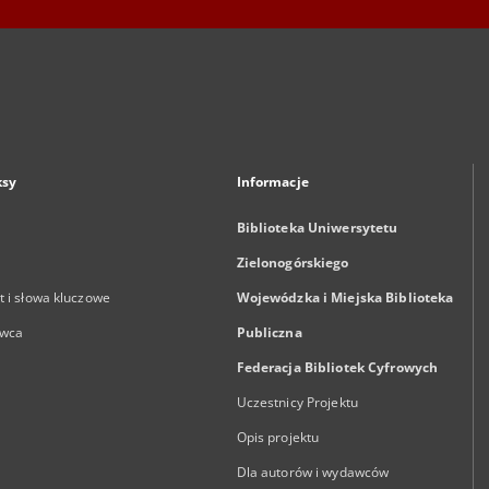
ksy
Informacje
Biblioteka Uniwersytetu
Zielonogórskiego
 i słowa kluczowe
Wojewódzka i Miejska Biblioteka
wca
Publiczna
Federacja Bibliotek Cyfrowych
Uczestnicy Projektu
Opis projektu
Dla autorów i wydawców