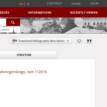
CONTRAST
LOGIN
SHARE
EN
PL
NDEXES
INFORMATIONS
RECENTLY VIEWED
 search
?
Download bibliography description
STRUCTURE
Zielonogórskiego, tom 1/2016