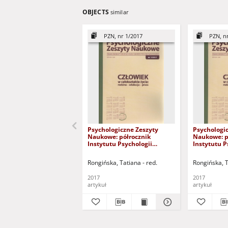
OBJECTS
similar
PZN, nr 1/2017
PZN, n
Psychologiczne Zeszyty
Psychologi
Naukowe: półrocznik
Naukowe: p
Instytutu Psychologii
Instytutu P
Uniwersytetu
Uniwersyte
Zielonogórskiego, nr 1/2017 -
Zielonogórs
Rongińska, Tatiana - red.
Rongińska, T
spis treści
spis treści
2017
2017
artykuł
artykuł