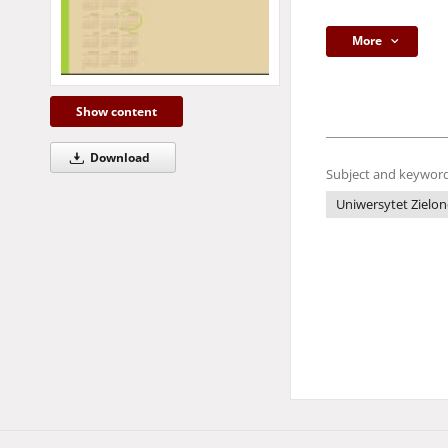
More
Show content
Download
Subject and keyword
Uniwersytet Zielon