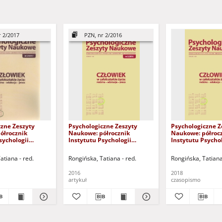
r 2/2017
PZN, nr 2/2016
czne Zeszyty
Psychologiczne Zeszyty
Psychologiczne Z
ółrocznik
Naukowe: półrocznik
Naukowe: półroc
sychologii
Instytutu Psychologii
Instytutu Psychol
tu
Uniwersytetu
Uniwersytetu
kiego, nr 2/2017 -
Zielonogórskiego, nr 2/2016 -
Zielonogórskiego
atiana - red.
Rongińska, Tatiana - red.
Rongińska, Tatiana
spis treści
1/2018
2016
2018
artykuł
czasopismo