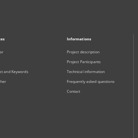
xes
Informations
or
Project description
Project Participants
ct and Keywords
Technical information
sher
Frequently asked questions
Contact