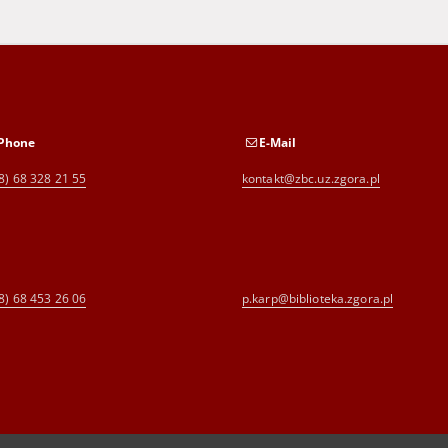
Phone
E-Mail
8) 68 328 21 55
kontakt@zbc.uz.zgora.pl
8) 68 453 26 06
p.karp@biblioteka.zgora.pl