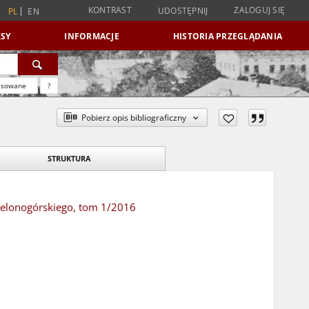
KONTRAST
ZALOGUJ SIĘ
UDOSTĘPNIJ
PL
EN
SY
INFORMACJE
HISTORIA PRZEGLĄDANIA
nsowane
?
Pobierz opis bibliograficzny
STRUKTURA
Zielonogórskiego, tom 1/2016