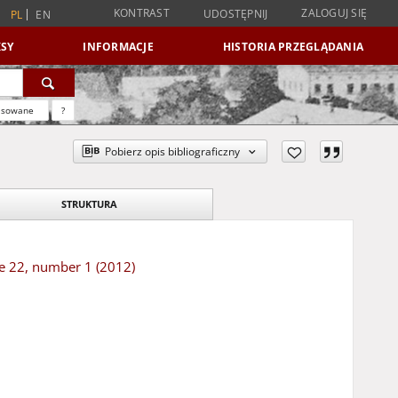
KONTRAST
ZALOGUJ SIĘ
UDOSTĘPNIJ
PL
EN
SY
INFORMACJE
HISTORIA PRZEGLĄDANIA
nsowane
?
Pobierz opis bibliograficzny
STRUKTURA
me 22, number 1 (2012)