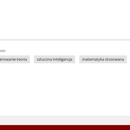
owe:
terowanie-teoria
sztuczna inteligencja
matematyka stosowana