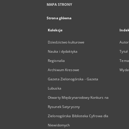
MAPA STRONY
Strona główna
Kolekcje
Inde
Dziedzictwo kulturowe
Autor
Nauka i dydaktyka
Tytuł
Regionalia
Temat
Archiwum Kresowe
Wyda
Gazeta Zielonogórska - Gazeta
Lubuska
Otwarty Międzynarodowy Konkurs na
Rysunek Satyryczny
Zielonogórska Biblioteka Cyfrowa dla
Niewidomych