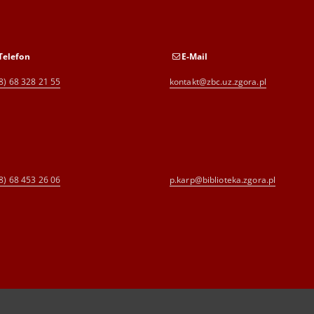
Telefon
E-Mail
8) 68 328 21 55
kontakt@zbc.uz.zgora.pl
8) 68 453 26 06
p.karp@biblioteka.zgora.pl