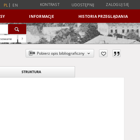
KONTRAST
ZALOGUJ SIĘ
UDOSTĘPNIJ
PL
EN
SY
INFORMACJE
HISTORIA PRZEGLĄDANIA
nsowane
?
Pobierz opis bibliograficzny
STRUKTURA