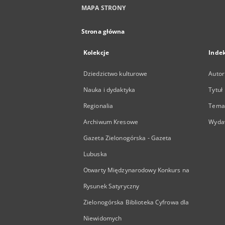
MAPA STRONY
Strona główna
Kolekcje
Inde
Dziedzictwo kulturowe
Autor
Nauka i dydaktyka
Tytuł
Regionalia
Temat
Archiwum Kresowe
Wyda
Gazeta Zielonogórska - Gazeta
Lubuska
Otwarty Międzynarodowy Konkurs na
Rysunek Satyryczny
Zielonogórska Biblioteka Cyfrowa dla
Niewidomych