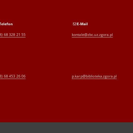
Telefon
E-Mail
8) 68 328 21 55
kontakt@zbc.uz.zgora.pl
8) 68 453 26 06
p.karp@biblioteka.zgora.pl