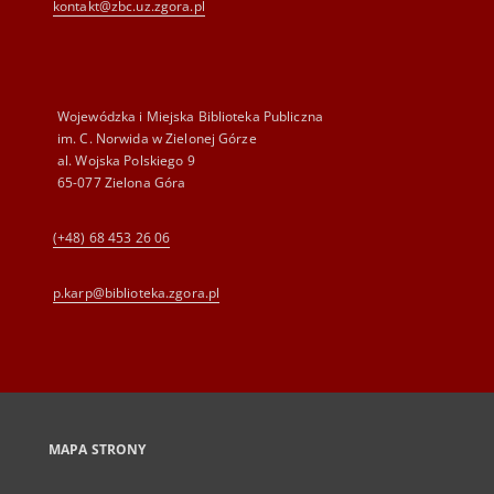
kontakt@zbc.uz.zgora.pl
Wojewódzka i Miejska Biblioteka Publiczna
im. C. Norwida w Zielonej Górze
al. Wojska Polskiego 9
65-077 Zielona Góra
(+48) 68 453 26 06
p.karp@biblioteka.zgora.pl
MAPA STRONY