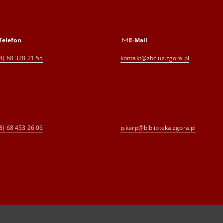
Telefon
E-Mail
8) 68 328 21 55
kontakt@zbc.uz.zgora.pl
8) 68 453 26 06
p.karp@biblioteka.zgora.pl