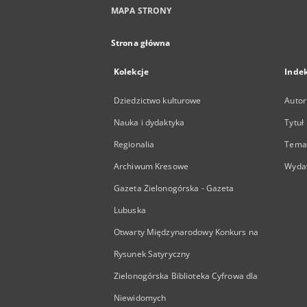
MAPA STRONY
Strona główna
Kolekcje
Inde
Dziedzictwo kulturowe
Autor
Nauka i dydaktyka
Tytuł
Regionalia
Temat
Archiwum Kresowe
Wyda
Gazeta Zielonogórska - Gazeta
Lubuska
Otwarty Międzynarodowy Konkurs na
Rysunek Satyryczny
Zielonogórska Biblioteka Cyfrowa dla
Niewidomych