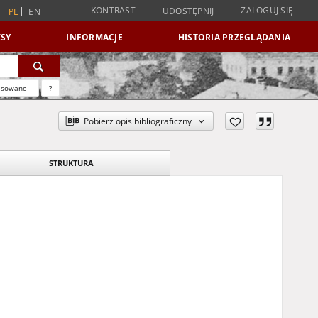
KONTRAST
ZALOGUJ SIĘ
UDOSTĘPNIJ
PL
EN
SY
INFORMACJE
HISTORIA PRZEGLĄDANIA
nsowane
?
Pobierz opis bibliograficzny
STRUKTURA