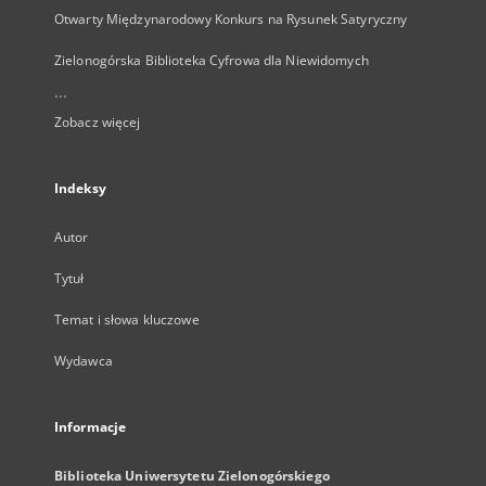
Otwarty Międzynarodowy Konkurs na Rysunek Satyryczny
Zielonogórska Biblioteka Cyfrowa dla Niewidomych
...
Zobacz więcej
Indeksy
Autor
Tytuł
Temat i słowa kluczowe
Wydawca
Informacje
Biblioteka Uniwersytetu Zielonogórskiego