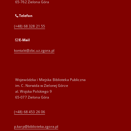
65-762 Zielona Góra
Telefon
(+48) 68 328 21 55
E-Mail
kontakt@zbc.uz.zgora.pl
Wojewódzka i Miejska Biblioteka Publiczna
im. C. Norwida w Zielonej Górze
al. Wojska Polskiego 9
65-077 Zielona Góra
(+48) 68 453 26 06
p.karp@biblioteka.zgora.pl