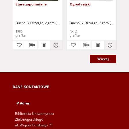
Stare zapomniane
Ogród rajski
Pod
Buchalik-Drzyzga, Agata (1943- )
Buchalik-Drzyzga, Agata (1943- )
Buc
1985
[b.r.]
198
grafika
grafika
gra
Więcej
DANE KONTAKTOWE
Adres
Biblioteka Uniwersytetu
Zielonogórskiego
al. Wojska Polskiego 71