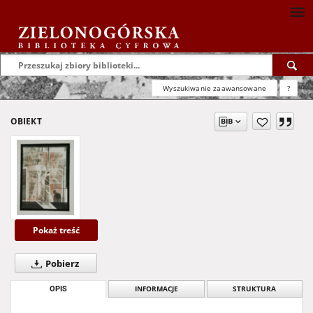
Wyszukiwanie zaawansowane
?
OBIEKT
Pokaż treść
Pobierz
OPIS
INFORMACJE
STRUKTURA