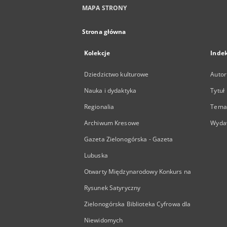
MAPA STRONY
Strona główna
Kolekcje
Inde
Dziedzictwo kulturowe
Autor
Nauka i dydaktyka
Tytuł
Regionalia
Temat
Archiwum Kresowe
Wyda
Gazeta Zielonogórska - Gazeta
Lubuska
Otwarty Międzynarodowy Konkurs na
Rysunek Satyryczny
Zielonogórska Biblioteka Cyfrowa dla
Niewidomych