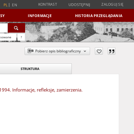
KONTRAST
ZALOGUJ SIĘ
UDOSTĘPNIJ
PL
EN
SY
INFORMACJE
HISTORIA PRZEGLĄDANIA
nsowane
?
Pobierz opis bibliograficzny
STRUKTURA
94. Informacje, refleksje, zamierzenia.