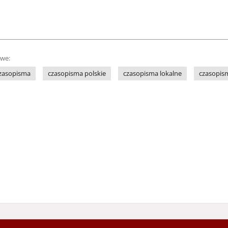
owe:
czasopisma
czasopisma polskie
czasopisma lokalne
czasopis