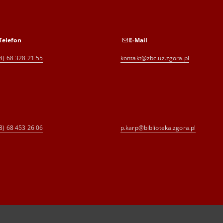
Telefon
E-Mail
8) 68 328 21 55
kontakt@zbc.uz.zgora.pl
8) 68 453 26 06
p.karp@biblioteka.zgora.pl