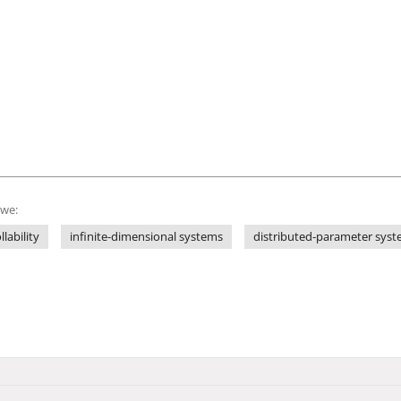
owe:
lability
infinite-dimensional systems
distributed-parameter sys