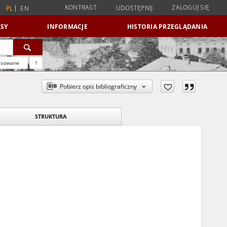
KONTRAST
ZALOGUJ SIĘ
UDOSTĘPNIJ
PL
EN
SY
INFORMACJE
HISTORIA PRZEGLĄDANIA
nsowane
?
Pobierz opis bibliograficzny
STRUKTURA