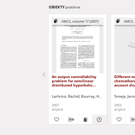
OBIEKTY
podobne
AMCS, volume 17 (2007)
AMCS, 
An output controllability
Different m
problem for semilinear
chemothera
distributed hyperbolic
account dru
systems
stemming 
amplificati
Larhrissi, Rachid
Bourray, Hamid
Zerrik, El Hass
Śmieja, Jaro
2007
2003
artykuł
artykuł