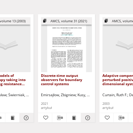
volume 13 (2003)
AMCS, volume 31 (2021)
AMCS, volume
odels of
Discrete-time output
Adaptive compen
py taking into
observers for boundary
perturbed positiv
g resistance
control systems
dimensional sys
from gene
on
an
sław
Korbicz, Józef (1951- ) - red.
Świerniak, Andrzej (1950- )
Emirsajłow, Zbigniew
Kimmel, Marek - red.
Kusy, Maciej - ed.
Lachowicz, Mirosław - red
Curtain, Ruth F.
Scherer, Rafał -
De
2021
2003
artykuł
artykuł