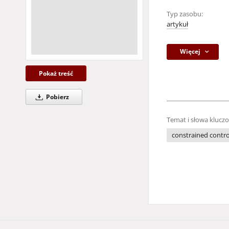
Typ zasobu:
artykuł
Więcej
Pokaż treść
Pobierz
Temat i słowa klucz
constrained control