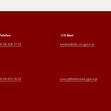
Telefon
E-Mail
8) 68 328 21 55
kontakt@zbc.uz.zgora.pl
8) 68 453 26 06
p.karp@biblioteka.zgora.pl