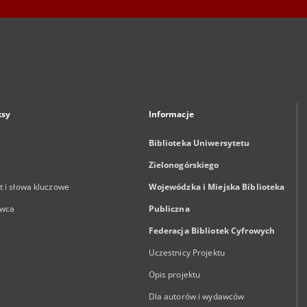
ksy
Informacje
Biblioteka Uniwersytetu
Zielonogórskiego
 i słowa kluczowe
Wojewódzka i Miejska Biblioteka
wca
Publiczna
Federacja Bibliotek Cyfrowych
Uczestnicy Projektu
Opis projektu
Dla autorów i wydawców