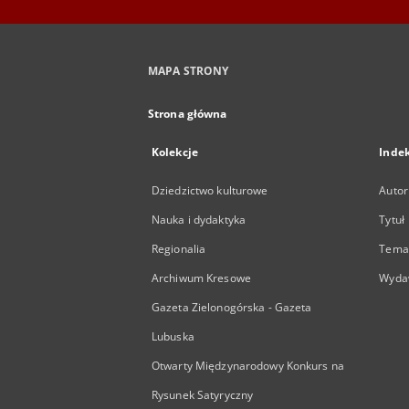
MAPA STRONY
Strona główna
Kolekcje
Inde
Dziedzictwo kulturowe
Autor
Nauka i dydaktyka
Tytuł
Regionalia
Temat
Archiwum Kresowe
Wyda
Gazeta Zielonogórska - Gazeta
Lubuska
Otwarty Międzynarodowy Konkurs na
Rysunek Satyryczny