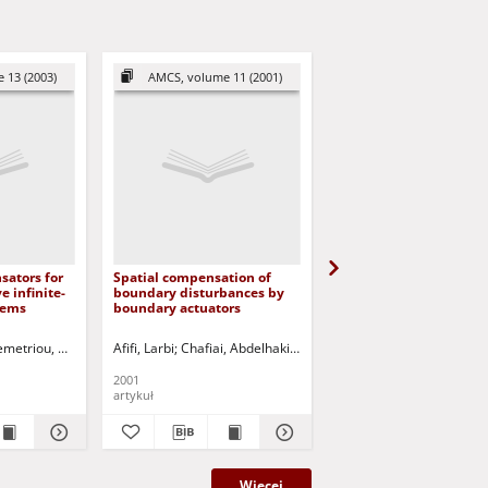
 13 (2003)
AMCS, volume 11 (2001)
AMCS, volume 19 (2
sators for
Spatial compensation of
Regional observation 
e infinite-
boundary disturbances by
sensors
tems
boundary actuators
.
 ed.
metriou, Michael A.
Świerniak, Andrzej - red.
Krzyżak, Adam - ed.
Afifi, Larbi
Ito, Kazufumi
Chafiai, Abdelhakim
Korbicz, Józef (1951- ) - red.
El Jai, Abdelahaq
El Jai, Abdelahaq
Uciński, Dariusz -
Triggiani, R
Hamzao
2001
2009
artykuł
artykuł
Więcej