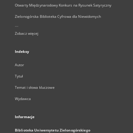
Otwarty Międzynarodowy Konkurs na Rysunek Satyryczny
Zielonogórska Biblioteka Cyfrowa dla Niewidomych
...
Zobacz więcej
Indeksy
Autor
Tytuł
Temat i słowa kluczowe
Wydawca
Informacje
Biblioteka Uniwersytetu Zielonogórskiego