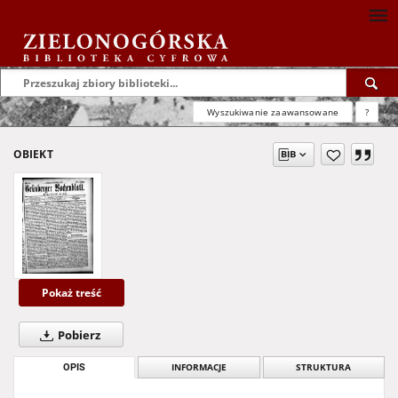
Wyszukiwanie zaawansowane
?
OBIEKT
Pokaż treść
Pobierz
OPIS
INFORMACJE
STRUKTURA