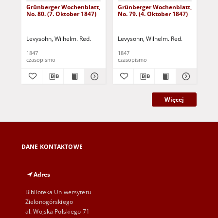
Grünberger Wochenblatt,
Grünberger Wochenblatt,
Gr
No. 80. (7. Oktober 1847)
No. 79. (4. Oktober 1847)
No.
18
Levysohn, Wilhelm. Red.
Levysohn, Wilhelm. Red.
Lev
1847
1847
184
czasopismo
czasopismo
cza
Więcej
DANE KONTAKTOWE
Adres
Biblioteka Uniwersytetu
Zielonogórskiego
al. Wojska Polskiego 71