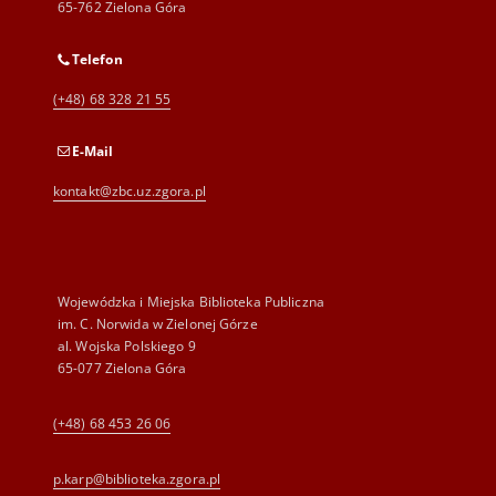
65-762 Zielona Góra
Telefon
(+48) 68 328 21 55
E-Mail
kontakt@zbc.uz.zgora.pl
Wojewódzka i Miejska Biblioteka Publiczna
im. C. Norwida w Zielonej Górze
al. Wojska Polskiego 9
65-077 Zielona Góra
(+48) 68 453 26 06
p.karp@biblioteka.zgora.pl