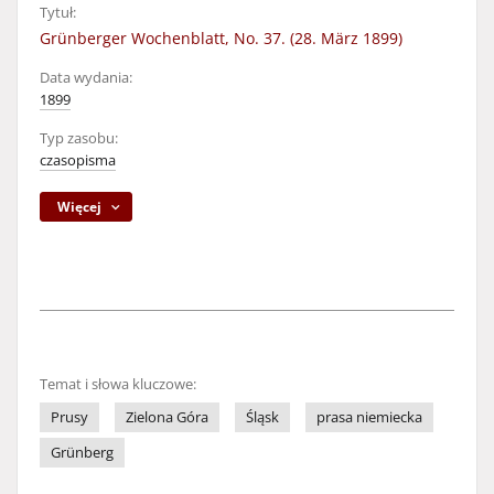
Tytuł:
Grünberger Wochenblatt, No. 37. (28. März 1899)
Data wydania:
1899
Typ zasobu:
czasopisma
Więcej
Temat i słowa kluczowe:
Prusy
Zielona Góra
Śląsk
prasa niemiecka
Grünberg