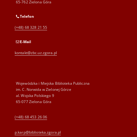
65-762 Zielona Góra
Telefon
(+48) 68 328 21 55
E-Mail
kontakt@zbc.uz.zgora.pl
Wojewódzka i Miejska Biblioteka Publiczna
im. C. Norwida w Zielonej Górze
al. Wojska Polskiego 9
65-077 Zielona Góra
(+48) 68 453 26 06
p.karp@biblioteka.zgora.pl