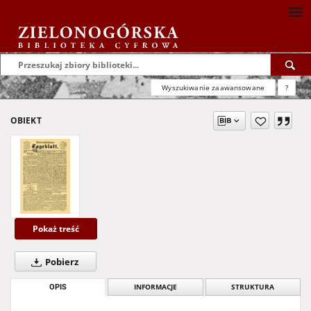
Wyszukiwanie zaawansowane
?
OBIEKT
Pokaż treść
Pobierz
OPIS
INFORMACJE
STRUKTURA