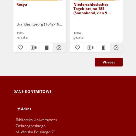
Rosya
Niederschlesisches
Ni
Tageblatt, no 185
Tag
(Sonnabend, den 9.
(S
August 1884)
Au
Brandes, Georg (1842-1927)
Sarnecka, M. - tł.
1905
1884
188
książka
gazeta
gaz
Więcej
DANE KONTAKTOWE
Adres
Biblioteka Uniwersytetu
Zielonogórskiego
al. Wojska Polskiego 71