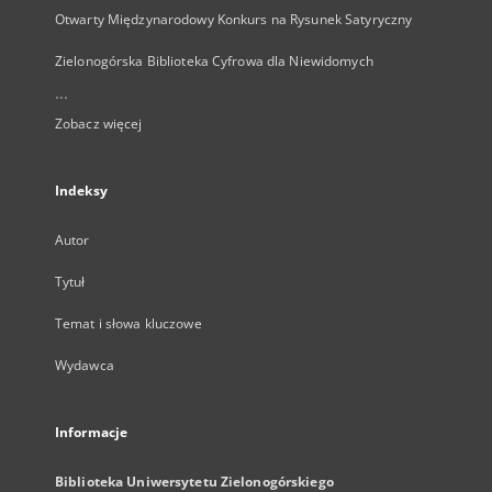
Otwarty Międzynarodowy Konkurs na Rysunek Satyryczny
Zielonogórska Biblioteka Cyfrowa dla Niewidomych
...
Zobacz więcej
Indeksy
Autor
Tytuł
Temat i słowa kluczowe
Wydawca
Informacje
Biblioteka Uniwersytetu Zielonogórskiego