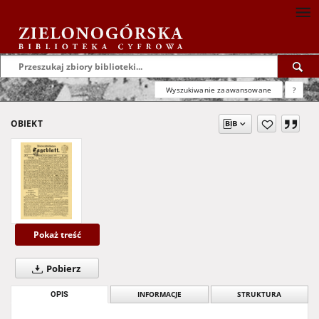
Wyszukiwanie zaawansowane
?
OBIEKT
Pokaż treść
Pobierz
OPIS
INFORMACJE
STRUKTURA