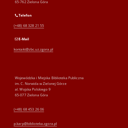
65-762 Zielona Góra
Telefon
(+48) 68 328 21 55
E-Mail
kontakt@zbc.uz.zgora.pl
Wojewódzka i Miejska Biblioteka Publiczna
im. C. Norwida w Zielonej Górze
al. Wojska Polskiego 9
65-077 Zielona Góra
(+48) 68 453 26 06
p.karp@biblioteka.zgora.pl