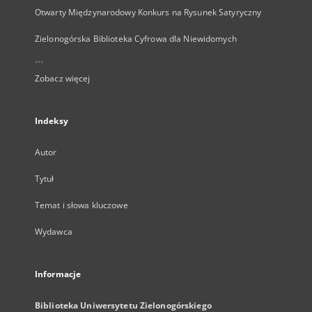
Otwarty Międzynarodowy Konkurs na Rysunek Satyryczny
Zielonogórska Biblioteka Cyfrowa dla Niewidomych
...
Zobacz więcej
Indeksy
Autor
Tytuł
Temat i słowa kluczowe
Wydawca
Informacje
Biblioteka Uniwersytetu Zielonogórskiego