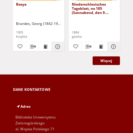
Rosya
Niederschlesisches
Ni
Tageblatt, no 185
Tag
(Sonnabend, den 9.
(S
August 1884)
Au
Brandes, Georg (1842-1927)
Sarnecka, M. - tł.
1905
1884
188
książka
gazeta
gaz
Więcej
DANE KONTAKTOWE
Adres
Biblioteka Uniwersytetu
Zielonogórskiego
al. Wojska Polskiego 71