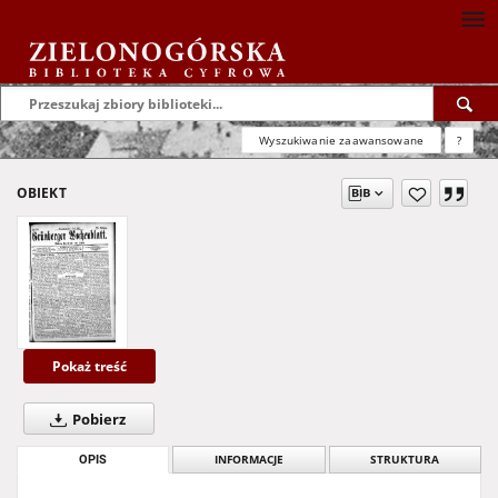
Wyszukiwanie zaawansowane
?
OBIEKT
Pokaż treść
Pobierz
OPIS
INFORMACJE
STRUKTURA