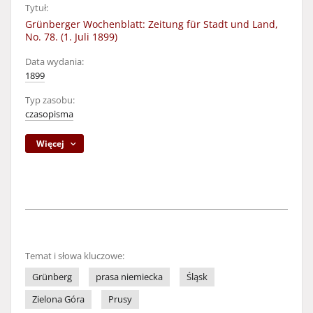
Tytuł:
Grünberger Wochenblatt: Zeitung für Stadt und Land,
No. 78. (1. Juli 1899)
Data wydania:
1899
Typ zasobu:
czasopisma
Więcej
Temat i słowa kluczowe:
Grünberg
prasa niemiecka
Śląsk
Zielona Góra
Prusy