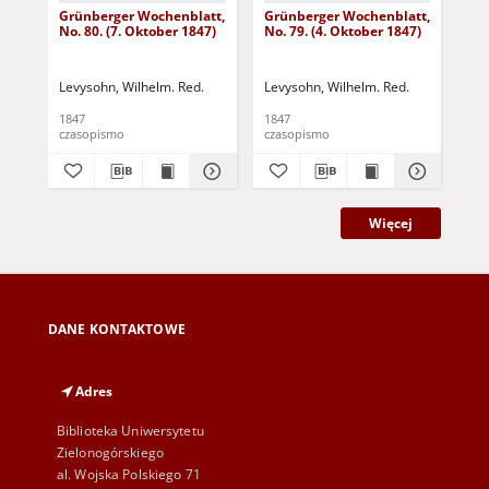
Grünberger Wochenblatt,
Grünberger Wochenblatt,
Gr
No. 80. (7. Oktober 1847)
No. 79. (4. Oktober 1847)
No.
18
Levysohn, Wilhelm. Red.
Levysohn, Wilhelm. Red.
Lev
1847
1847
184
czasopismo
czasopismo
cza
Więcej
DANE KONTAKTOWE
Adres
Biblioteka Uniwersytetu
Zielonogórskiego
al. Wojska Polskiego 71