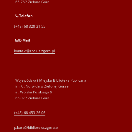
65-762 Zielona Góra
Telefon
(+48) 68 328 21 55
E-Mail
kontakt@zbc.uz.zgora.pl
Wojewódzka i Miejska Biblioteka Publiczna
im. C. Norwida w Zielonej Górze
al. Wojska Polskiego 9
65-077 Zielona Góra
(+48) 68 453 26 06
p.karp@biblioteka.zgora.pl