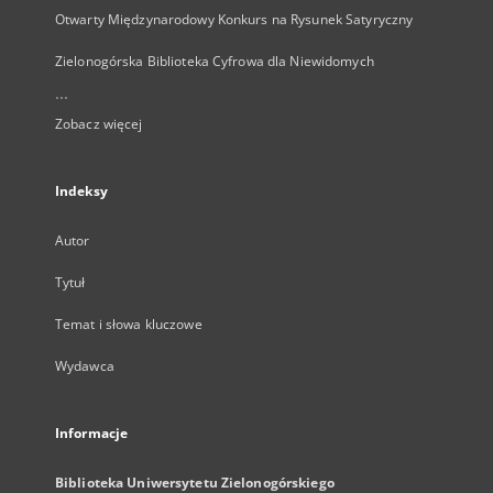
Otwarty Międzynarodowy Konkurs na Rysunek Satyryczny
Zielonogórska Biblioteka Cyfrowa dla Niewidomych
...
Zobacz więcej
Indeksy
Autor
Tytuł
Temat i słowa kluczowe
Wydawca
Informacje
Biblioteka Uniwersytetu Zielonogórskiego