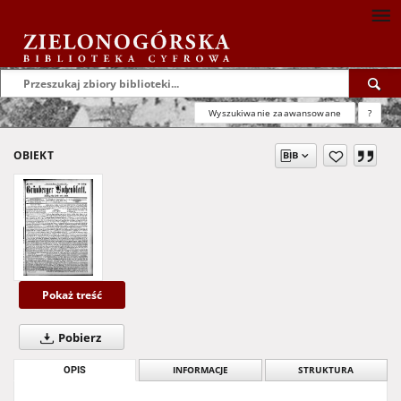
Wyszukiwanie zaawansowane
?
OBIEKT
Pokaż treść
Pobierz
OPIS
INFORMACJE
STRUKTURA