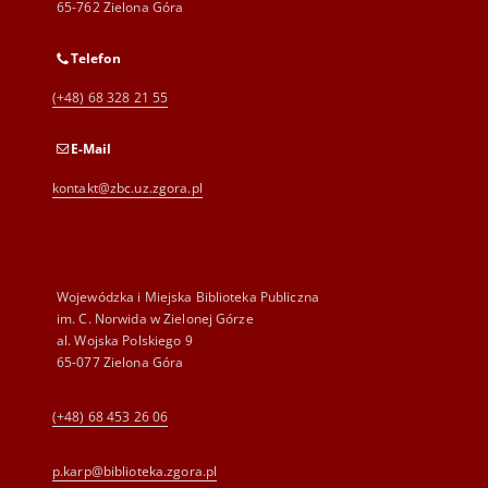
65-762 Zielona Góra
Telefon
(+48) 68 328 21 55
E-Mail
kontakt@zbc.uz.zgora.pl
Wojewódzka i Miejska Biblioteka Publiczna
im. C. Norwida w Zielonej Górze
al. Wojska Polskiego 9
65-077 Zielona Góra
(+48) 68 453 26 06
p.karp@biblioteka.zgora.pl