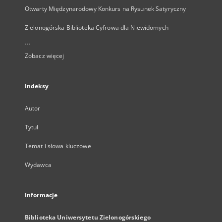
Otwarty Międzynarodowy Konkurs na Rysunek Satyryczny
Zielonogórska Biblioteka Cyfrowa dla Niewidomych
...
Zobacz więcej
Indeksy
Autor
Tytuł
Temat i słowa kluczowe
Wydawca
Informacje
Biblioteka Uniwersytetu Zielonogórskiego