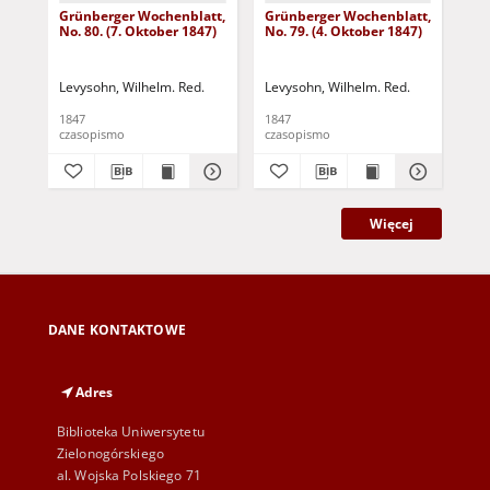
Grünberger Wochenblatt,
Grünberger Wochenblatt,
Gr
No. 80. (7. Oktober 1847)
No. 79. (4. Oktober 1847)
No.
18
Levysohn, Wilhelm. Red.
Levysohn, Wilhelm. Red.
Lev
1847
1847
184
czasopismo
czasopismo
cza
Więcej
DANE KONTAKTOWE
Adres
Biblioteka Uniwersytetu
Zielonogórskiego
al. Wojska Polskiego 71