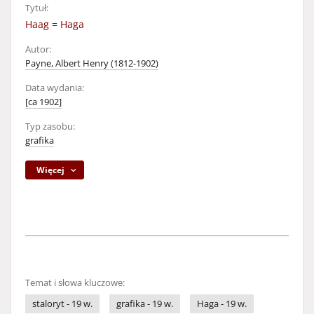
Tytuł:
Haag = Haga
Autor:
Payne, Albert Henry (1812-1902)
Data wydania:
[ca 1902]
Typ zasobu:
grafika
Więcej
Temat i słowa kluczowe:
staloryt - 19 w.
grafika - 19 w.
Haga - 19 w.