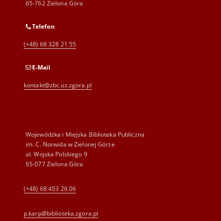
65-762 Zielona Góra
Telefon
(+48) 68 328 21 55
E-Mail
kontakt@zbc.uz.zgora.pl
Wojewódzka i Miejska Biblioteka Publiczna
im. C. Norwida w Zielonej Górze
al. Wojska Polskiego 9
65-077 Zielona Góra
(+48) 68 453 26 06
p.karp@biblioteka.zgora.pl