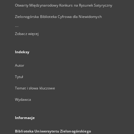
Otwarty Międzynarodowy Konkurs na Rysunek Satyryczny
Zielonogórska Biblioteka Cyfrowa dla Niewidomych
...
Zobacz więcej
Indeksy
Autor
Tytuł
Temat i słowa kluczowe
Wydawca
Informacje
Biblioteka Uniwersytetu Zielonogórskiego