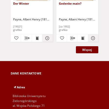
Der Winter
Gedenke main?
Bl
Sc
Payne, Albert Henry (1812-1902)
Payne, Albert Henry (1812-1902)
Payne, Albert Henry (1812-1902)
Pay
[1902?]
[ca 1902]
[ca
grafika
grafika
gra
Więcej
DANE KONTAKTOWE
Adres
Biblioteka Uniwersytetu
Zielonogórskiego
al. Wojska Polskiego 71