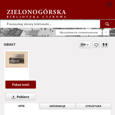
Wyszukiwanie zaawansowane
?
OBIEKT
Pokaż treść
Pobierz
OPIS
INFORMACJE
STRUKTURA