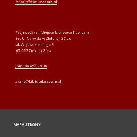
kontakt@zbc.uz.zgora.pl
Wojewódzka i Miejska Biblioteka Publiczna
im. C. Norwida w Zielonej Górze
al. Wojska Polskiego 9
65-077 Zielona Góra
(+48) 68 453 26 06
p.karp@biblioteka.zgora.pl
MAPA STRONY