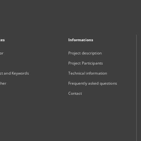
xes
Informations
or
Project description
Project Participants
ct and Keywords
Technical information
sher
Frequently asked questions
Contact