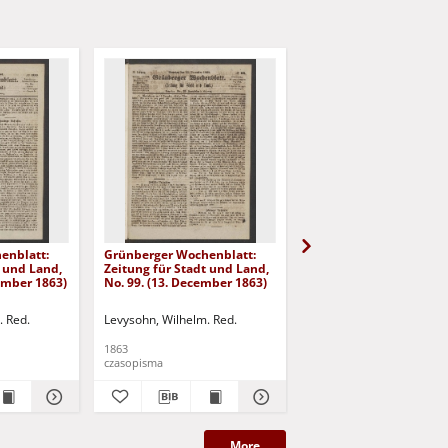
enblatt:
Grünberger Wochenblatt:
Grünberger Wochenbla
t und Land,
Zeitung für Stadt und Land,
Zeitung für Stadt und 
cember 1863)
No. 99. (13. December 1863)
No. 98. (10. December 
. Red.
Levysohn, Wilhelm. Red.
Levysohn, Wilhelm. Red.
1863
1863
czasopisma
czasopisma
More