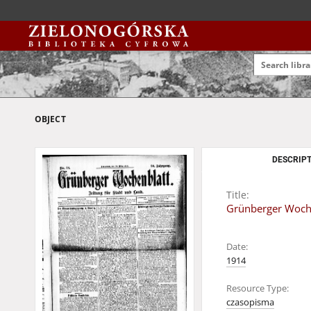
OBJECT
DESCRIPT
Title:
Grünberger Wochen
Date:
1914
Resource Type:
czasopisma