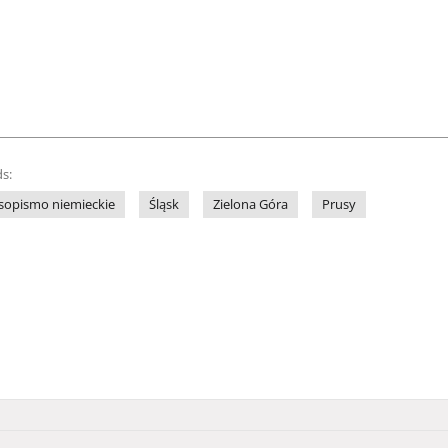
s:
sopismo niemieckie
Śląsk
Zielona Góra
Prusy