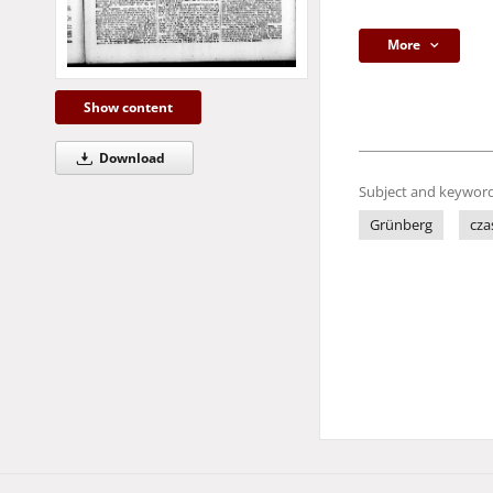
More
Show content
Download
Subject and keyword
Grünberg
cza