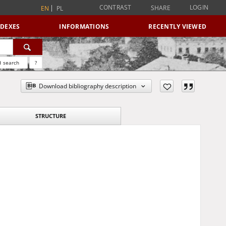
CONTRAST
LOGIN
SHARE
EN
PL
NDEXES
INFORMATIONS
RECENTLY VIEWED
 search
?
Download bibliography description
STRUCTURE