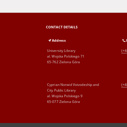
CONTACT DETAILS
Address
University Library
(+4
al. Wojska Polskiego 71
65-762 Zielona Góra
Cyprian Norwid Voivodeship and
(+4
City Public Library
al. Wojska Polskiego 9
65-077 Zielona Góra