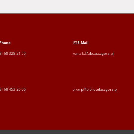
Phone
E-Mail
8) 68 328 21 55
kontakt@zbc.uz.zgora.pl
8) 68 453 26 06
p.karp@biblioteka.zgora.pl