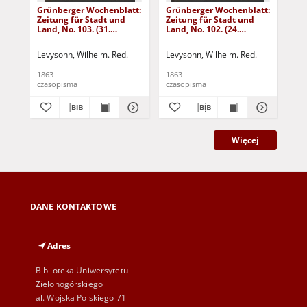
Grünberger Wochenblatt:
Grünberger Wochenblatt:
Gr
Zeitung für Stadt und
Zeitung für Stadt und
Zei
Land, No. 103. (31.
Land, No. 102. (24.
Lan
December 1863)
December 1863)
De
Levysohn, Wilhelm. Red.
Levysohn, Wilhelm. Red.
Lev
1863
1863
186
czasopisma
czasopisma
cza
Więcej
DANE KONTAKTOWE
Adres
Biblioteka Uniwersytetu
Zielonogórskiego
al. Wojska Polskiego 71