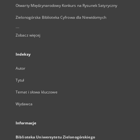
Otwarty Międzynarodowy Konkurs na Rysunek Satyryczny
Zielonogórska Biblioteka Cyfrowa dla Niewidomych
...
Zobacz więcej
Indeksy
Autor
Tytuł
Temat i słowa kluczowe
Wydawca
Informacje
Biblioteka Uniwersytetu Zielonogórskiego