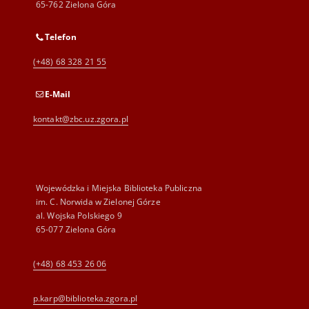
65-762 Zielona Góra
Telefon
(+48) 68 328 21 55
E-Mail
kontakt@zbc.uz.zgora.pl
Wojewódzka i Miejska Biblioteka Publiczna
im. C. Norwida w Zielonej Górze
al. Wojska Polskiego 9
65-077 Zielona Góra
(+48) 68 453 26 06
p.karp@biblioteka.zgora.pl