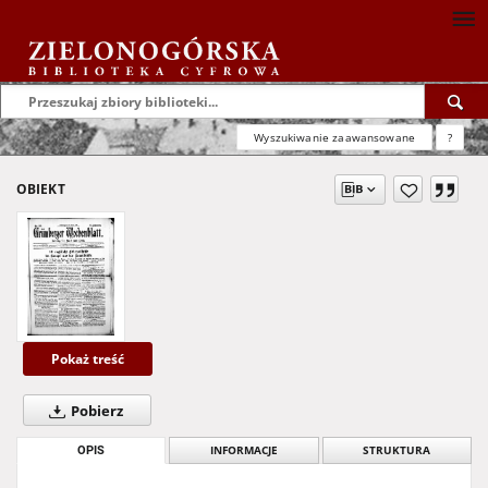
Wyszukiwanie zaawansowane
?
OBIEKT
Pokaż treść
Pobierz
OPIS
INFORMACJE
STRUKTURA