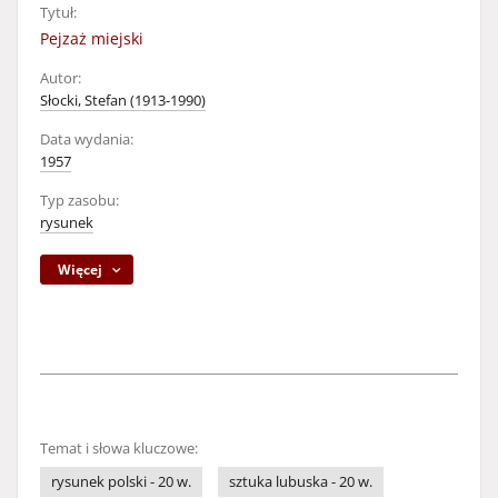
Tytuł:
Pejzaż miejski
Autor:
Słocki, Stefan (1913-1990)
Data wydania:
1957
Typ zasobu:
rysunek
Więcej
Temat i słowa kluczowe:
rysunek polski - 20 w.
sztuka lubuska - 20 w.