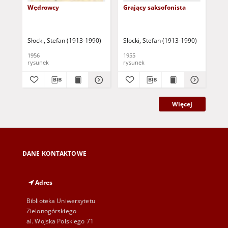
Wędrowcy
Grający saksofonista
Str
Słocki, Stefan (1913-1990)
Słocki, Stefan (1913-1990)
Sło
1956
1955
195
rysunek
rysunek
rys
Więcej
DANE KONTAKTOWE
Adres
Biblioteka Uniwersytetu
Zielonogórskiego
al. Wojska Polskiego 71