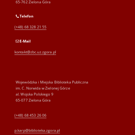
65-762 Zielona Góra
Telefon
(+48) 68 328 21 55
E-Mail
kontakt@zbc.uz.zgora.pl
Wojewódzka i Miejska Biblioteka Publiczna
im. C. Norwida w Zielonej Górze
al. Wojska Polskiego 9
65-077 Zielona Góra
(+48) 68 453 26 06
p.karp@biblioteka.zgora.pl