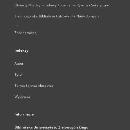
Otwarty Międzynarodowy Konkurs na Rysunek Satyryczny
Zielonogórska Biblioteka Cyfrowa dla Niewidomych
...
Zobacz więcej
Indeksy
Autor
Tytuł
Temat i słowa kluczowe
Wydawca
Informacje
Biblioteka Uniwersytetu Zielonogórskiego