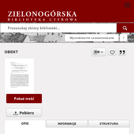
Wyszukiwanie zaawansowane
?
OBIEKT
Pokaż treść
Pobierz
OPIS
INFORMACJE
STRUKTURA