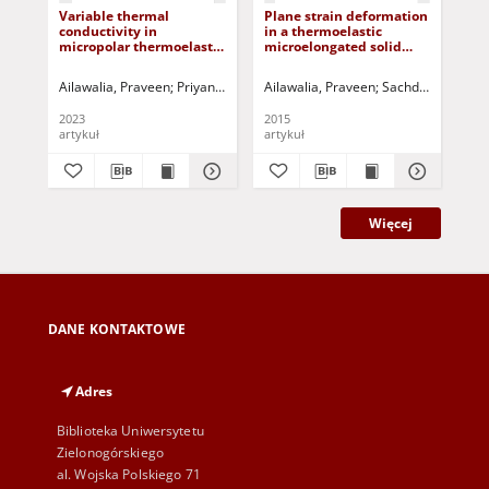
Variable thermal
Plane strain deformation
On
conductivity in
in a thermoelastic
th
micropolar thermoelastic
microelongated solid
for
medium without energy
with internal heat source
hy
dissipation possessing
Ailawalia, Praveen
Priyanka, S.
Jurczak, Paweł - red.
Ailawalia, Praveen
Sachdeva, Sunil 
Ail
cubic symmetry
2023
2015
202
artykuł
artykuł
art
Więcej
DANE KONTAKTOWE
Adres
Biblioteka Uniwersytetu
Zielonogórskiego
al. Wojska Polskiego 71