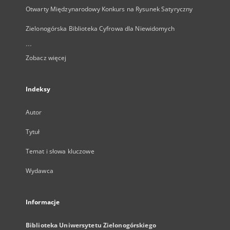
Otwarty Międzynarodowy Konkurs na Rysunek Satyryczny
Zielonogórska Biblioteka Cyfrowa dla Niewidomych
...
Zobacz więcej
Indeksy
Autor
Tytuł
Temat i słowa kluczowe
Wydawca
Informacje
Biblioteka Uniwersytetu Zielonogórskiego