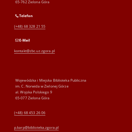
65-762 Zielona Góra
Telefon
(+48) 68 328 21 55
E-Mail
kontakt@zbc.uz.zgora.pl
Wojewódzka i Miejska Biblioteka Publiczna
im. C. Norwida w Zielonej Górze
al. Wojska Polskiego 9
65-077 Zielona Góra
(+48) 68 453 26 06
p.karp@biblioteka.zgora.pl