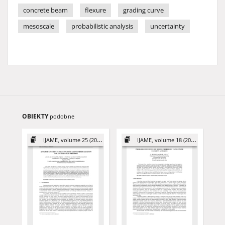
concrete beam
flexure
grading curve
mesoscale
probabilistic analysis
uncertainty
OBIEKTY
podobne
IJAME, volume 25 (2020)
IJAME, volume 18 (2013)