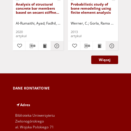
Analysis of structural
Probabilistic study of
Sy
concrete bar members
bone remodeling using
pro
based on secant stiffness
finite element analysis
sto
methods
Al-Rumaithi, Ayad
Fadhil, Aqeel T.
Werner, C.
Salman, Ban Fadhil
Gorla, Rama Subba Redd
Jurczak, Paweł -
Kam
2020
2013
201
artykuł
artykuł
art
Więcej
DANE KONTAKTOWE
Adres
Biblioteka Uniwersytetu
Zielonogórskiego
al. Wojska Polskiego 71