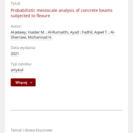
Tytuł:
Probabilistic mesoscale analysis of concrete beams
subjected to flexure
Autor:
Al-Jelawy, Haider M.
;
Al-Rumaithi, Ayad
;
Fadhil, Aqeel T.
;
Al-
Sherrawi, Mohannad H.
Data wydania:
2021
Typ zasobu:
artykuł
Więcej
Temat i słowa kluczowe: