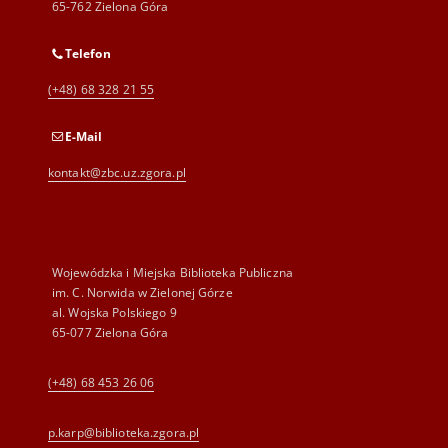
65-762 Zielona Góra
Telefon
(+48) 68 328 21 55
E-Mail
kontakt@zbc.uz.zgora.pl
Wojewódzka i Miejska Biblioteka Publiczna
im. C. Norwida w Zielonej Górze
al. Wojska Polskiego 9
65-077 Zielona Góra
(+48) 68 453 26 06
p.karp@biblioteka.zgora.pl