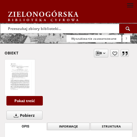
Wyszukiwanie zaawansowane
?
OBIEKT
Pokaż treść
Pobierz
OPIS
INFORMACJE
STRUKTURA