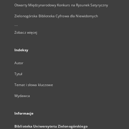
Otwarty Międzynarodowy Konkurs na Rysunek Satyryczny
Zielonogórska Biblioteka Cyfrowa dla Niewidomych
...
Zobacz więcej
Indeksy
Autor
Tytuł
Temat i słowa kluczowe
Wydawca
Informacje
Biblioteka Uniwersytetu Zielonogórskiego