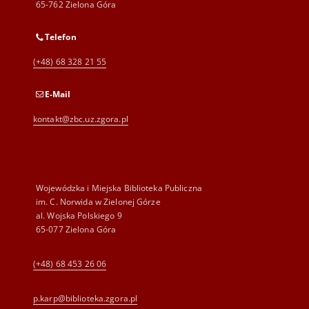
65-762 Zielona Góra
Telefon
(+48) 68 328 21 55
E-Mail
kontakt@zbc.uz.zgora.pl
Wojewódzka i Miejska Biblioteka Publiczna
im. C. Norwida w Zielonej Górze
al. Wojska Polskiego 9
65-077 Zielona Góra
(+48) 68 453 26 06
p.karp@biblioteka.zgora.pl