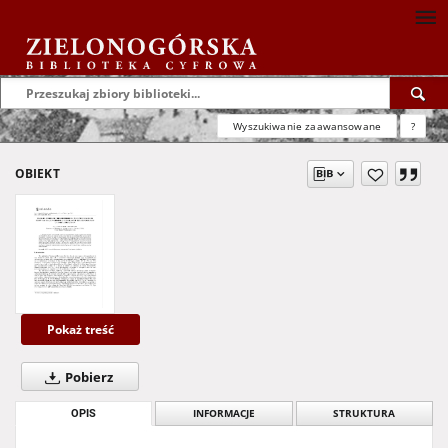
Wyszukiwanie zaawansowane
?
OBIEKT
Pokaż treść
Pobierz
OPIS
INFORMACJE
STRUKTURA