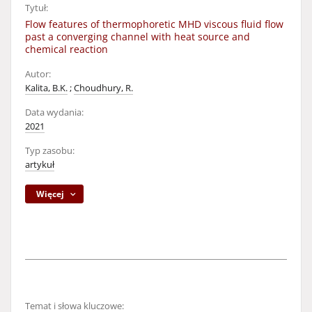
Tytuł:
Flow features of thermophoretic MHD viscous fluid flow
past a converging channel with heat source and
chemical reaction
Autor:
Kalita, B.K.
;
Choudhury, R.
Data wydania:
2021
Typ zasobu:
artykuł
Więcej
Temat i słowa kluczowe: