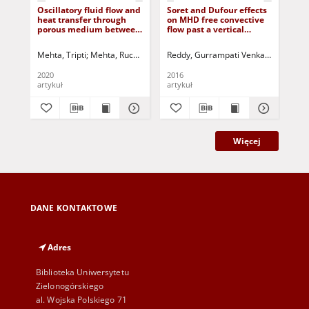
Oscillatory fluid flow and
Soret and Dufour effects
On 
heat transfer through
on MHD free convective
che
porous medium between
flow past a vertical
spe
parallel plates with
porous plate in the
flo
inclined magnetic field,
presence of heat
pla
Mehta, Tripti
Mehta, Ruchika
Mehta, A.
Reddy, Gurrampati Venkata Ramana
Jurczak, Paweł - red.
Kir
radiative heat flux and
generation
su
heat source
var
2020
2016
201
artykuł
artykuł
art
Więcej
DANE KONTAKTOWE
Adres
Biblioteka Uniwersytetu
Zielonogórskiego
al. Wojska Polskiego 71