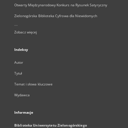
Otwarty Międzynarodowy Konkurs na Rysunek Satyryczny
Zielonogórska Biblioteka Cyfrowa dla Niewidomych
...
Zobacz więcej
Indeksy
Autor
Tytuł
Temat i słowa kluczowe
Wydawca
Informacje
Biblioteka Uniwersytetu Zielonogórskiego