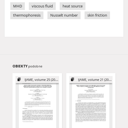
MHD
viscous fluid
heat source
thermophoresis
Nusselt number
skin friction
OBIEKTY
podobne
IJAME, volume 25 (2020)
IJAME, volume 21 (2016)