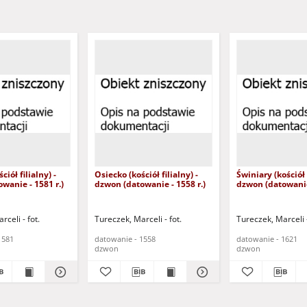
ciół filialny) -
Osiecko (kościół filialny) -
Świniary (kościół f
wanie - 1581 r.)
dzwon (datowanie - 1558 r.)
dzwon (datowanie 
celi - fot.
Tureczek, Marceli - fot.
Tureczek, Marceli -
1581
datowanie - 1558
datowanie - 1621
dzwon
dzwon