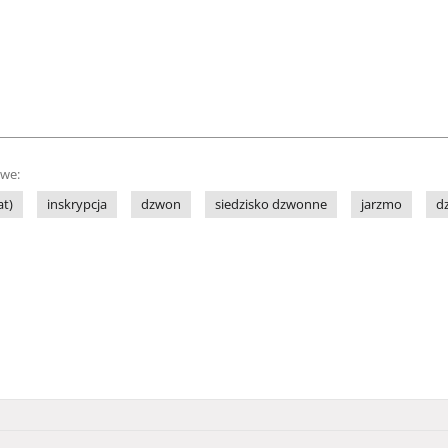
owe:
at)
inskrypcja
dzwon
siedzisko dzwonne
jarzmo
d