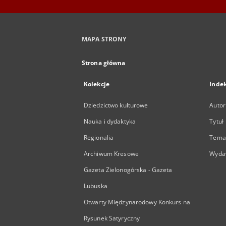
MAPA STRONY
Strona główna
Kolekcje
Inde
Dziedzictwo kulturowe
Autor
Nauka i dydaktyka
Tytuł
Regionalia
Temat
Archiwum Kresowe
Wyda
Gazeta Zielonogórska - Gazeta
Lubuska
Otwarty Międzynarodowy Konkurs na
Rysunek Satyryczny