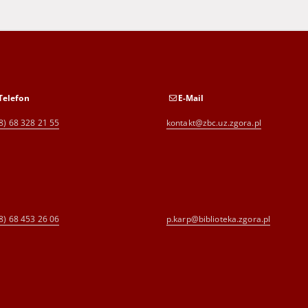
Telefon
E-Mail
8) 68 328 21 55
kontakt@zbc.uz.zgora.pl
8) 68 453 26 06
p.karp@biblioteka.zgora.pl