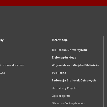
ksy
Informacje
Biblioteka Uniwersytetu
Zielonogórskiego
 i słowa kluczowe
Wojewódzka i Miejska Biblioteka
wca
Publiczna
Federacja Bibliotek Cyfrowych
Uczestnicy Projektu
Opis projektu
Dla autorów i wydawców