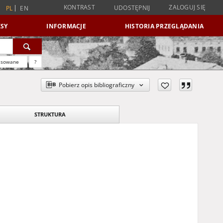
KONTRAST
ZALOGUJ SIĘ
UDOSTĘPNIJ
PL
EN
SY
INFORMACJE
HISTORIA PRZEGLĄDANIA
nsowane
?
Pobierz opis bibliograficzny
STRUKTURA