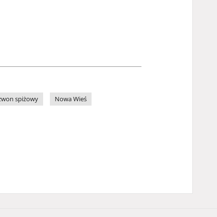
zwon spiżowy
Nowa Wieś