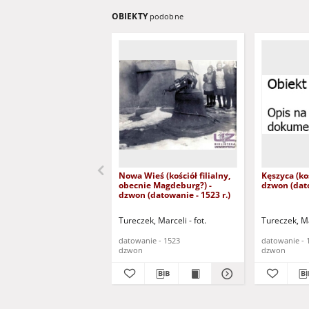
OBIEKTY
podobne
Nowa Wieś (kościół filialny,
Kęszyca (koś
obecnie Magdeburg?) -
dzwon (dato
dzwon (datowanie - 1523 r.)
Tureczek, Marceli - fot.
Tureczek, Mar
datowanie - 1523
datowanie - 
dzwon
dzwon