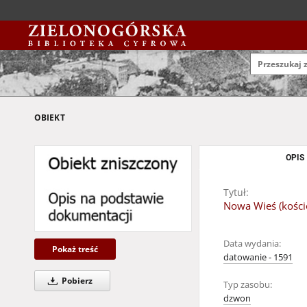
OBIEKT
OPIS
Tytuł:
Nowa Wieś (kościół
Data wydania:
Pokaż treść
datowanie - 1591
Pobierz
Typ zasobu:
dzwon