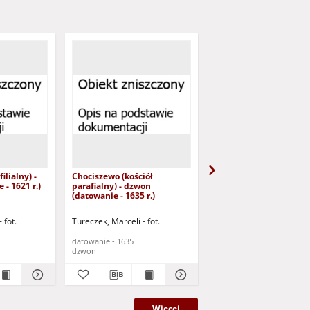
ilialny) -
Chociszewo (kościół
Wyszanowo (kościół fil
- 1621 r.)
parafialny) - dzwon
- dzwon (datowanie - p
(datowanie - 1635 r.)
XVI w.)
 fot.
Tureczek, Marceli - fot.
Tureczek, Marceli - fot.
datowanie - 1635
datowanie - pocz. XVI w.
dzwon
dzwon
Więcej