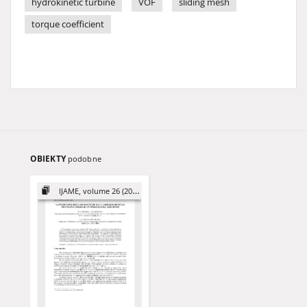
hydrokinetic turbine
VOF
sliding mesh
torque coefficient
OBIEKTY
podobne
IJAME, volume 26 (2021)