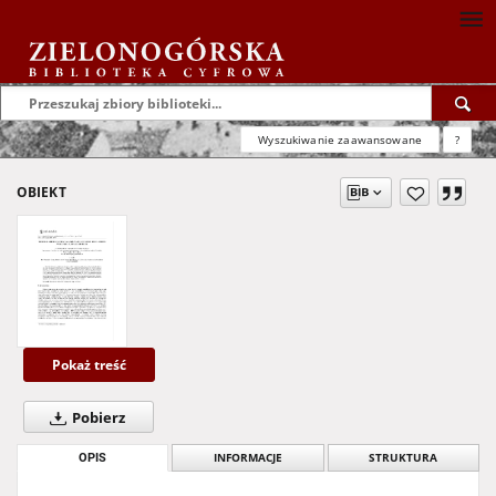
Wyszukiwanie zaawansowane
?
OBIEKT
Pokaż treść
Pobierz
OPIS
INFORMACJE
STRUKTURA