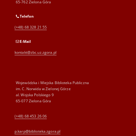
65-762 Zielona Góra
Telefon
(+48) 68 328 21 55
E-Mail
kontakt@zbc.uz.zgora.pl
Wojewódzka i Miejska Biblioteka Publiczna
im. C. Norwida w Zielonej Górze
al. Wojska Polskiego 9
65-077 Zielona Góra
(+48) 68 453 26 06
p.karp@biblioteka.zgora.pl