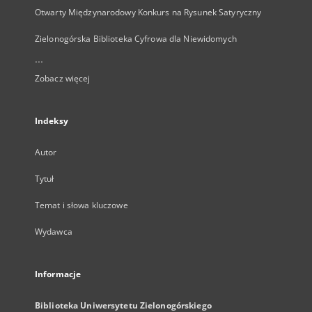
Otwarty Międzynarodowy Konkurs na Rysunek Satyryczny
Zielonogórska Biblioteka Cyfrowa dla Niewidomych
...
Zobacz więcej
Indeksy
Autor
Tytuł
Temat i słowa kluczowe
Wydawca
Informacje
Biblioteka Uniwersytetu Zielonogórskiego