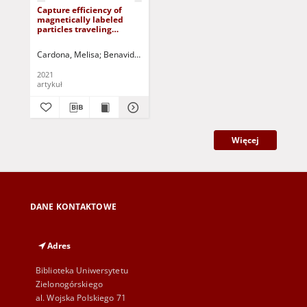
Capture efficiency of
magnetically labeled
particles traveling
through an intracranial
aneurysm
Cardona, Melisa
Benavides-Moran, Aldo
Ramirez, Juan
Jurczak, Paweł
2021
artykuł
Więcej
DANE KONTAKTOWE
Adres
Biblioteka Uniwersytetu
Zielonogórskiego
al. Wojska Polskiego 71