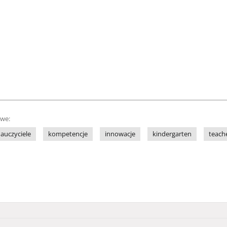
owe:
auczyciele
kompetencje
innowacje
kindergarten
teach