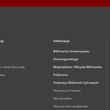
ksy
Informacje
Biblioteka Uniwersytetu
Zielonogórskiego
 i słowa kluczowe
Wojewódzka i Miejska Biblioteka
wca
Publiczna
Federacja Bibliotek Cyfrowych
Uczestnicy Projektu
Opis projektu
Dla autorów i wydawców