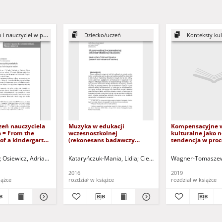
uczyciel w procesie edukacji
Dziecko/uczeń
Konteksty kult
zeń nauczyciela
Muzyka w edukacji
Kompensacyjne 
 = From the
wczesnoszkolnej
kulturalne jako 
of a kindergarten
(rekonesans badawczy
tendencja w proc
nauczycieli) = Music in Early
akulturacji wyc
Childhood Education
placówki opiekuń
auk.
Osiewicz, Adriana
Pasterniak-Kobyłecka, Ewa - red nauk.
Kataryńczuk-Mania, Lidia - red. nauk.
Kataryńczuk-Mania, Lidia
Cieślik, Adrianna
Pasterniak-Kobyłecka, 
Wagner-Tomaszew
Kataryńczuk
(research reconnaissance of
wychowawczej =
teachers)
Compensatory cu
2016
2019
education as a n
iążce
rozdział w książce
rozdział w książce
the pupils' accul
process of a care
educational insti