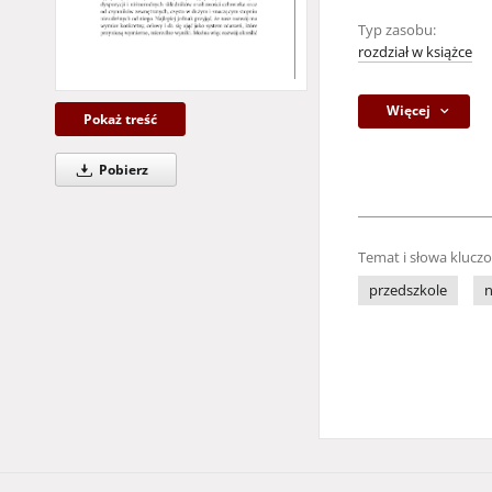
Typ zasobu:
rozdział w książce
Więcej
Pokaż treść
Pobierz
Temat i słowa klucz
przedszkole
n