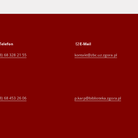
Telefon
E-Mail
8) 68 328 21 55
kontakt@zbc.uz.zgora.pl
8) 68 453 26 06
p.karp@biblioteka.zgora.pl