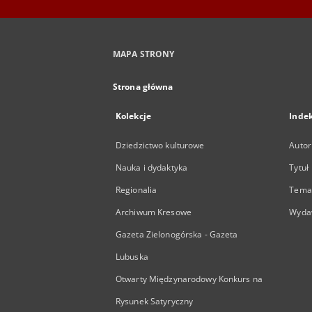
MAPA STRONY
Strona główna
Kolekcje
Inde
Dziedzictwo kulturowe
Autor
Nauka i dydaktyka
Tytuł
Regionalia
Temat
Archiwum Kresowe
Wyda
Gazeta Zielonogórska - Gazeta
Lubuska
Otwarty Międzynarodowy Konkurs na
Rysunek Satyryczny