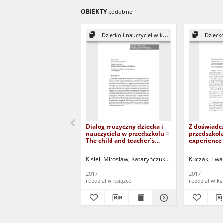
OBIEKTY
podobne
Dziecko i nauczyciel w kulturze artystycznej
Dziecko i na
Dialog muzyczny dziecka i
Z doświadc
nauczyciela w przedszkolu =
przedszkola
The child and teacher`s
experience 
musical dialogue in
teacher
kindergarten
Kisiel, Mirosław
Kataryńczuk-Mania, Lidia - red. n
Kuczak, Ewa
2017
2017
rozdział w książce
rozdział w ks