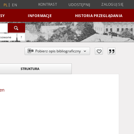
KONTRAST
ZALOGUJ SIĘ
UDOSTĘPNIJ
PL
EN
SY
INFORMACJE
HISTORIA PRZEGLĄDANIA
nsowane
?
Pobierz opis bibliograficzny
STRUKTURA
ren