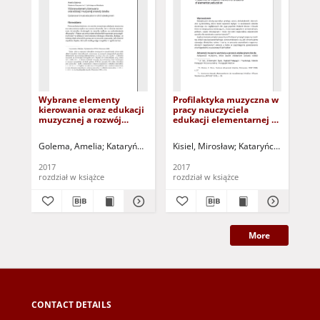
Wybrane elementy
Profilaktyka muzyczna w
Ko
kierowania oraz edukacji
pracy nauczyciela
asp
muzycznej a rozwój
edukacji elementarnej =
ucz
dziecka = Guidance and
Prevention of music in
fu
music education in
the work of a teacher of
in
Golema, Amelia
Kataryńczuk-Mania, Lidia - red. nauk.
Kisiel, Mirosław
Kataryńczuk-Mania, L
Pasterniak-Koby
Nik
child`s development
elementary education
szk
co
2017
2017
202
edu
rozdział w książce
rozdział w książce
roz
in 
wit
int
More
CONTACT DETAILS