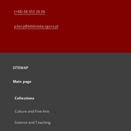
(+48) 68 453 26 06
p.karp@biblioteka.zgora.pl
SITEMAP
Main page
Collections
Culture and Fine Arts
Science and Teaching