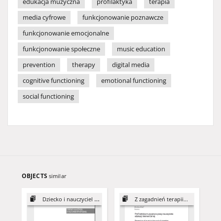
edukacja muzyczna
profilaktyka
terapia
media cyfrowe
funkcjonowanie poznawcze
funkcjonowanie emocjonalne
funkcjonowanie społeczne
music education
prevention
therapy
digital media
cognitive functioning
emotional functioning
social functioning
OBJECTS
similar
Dziecko i nauczyciel w kulturze artystycznej
Z zagadnień terapii...