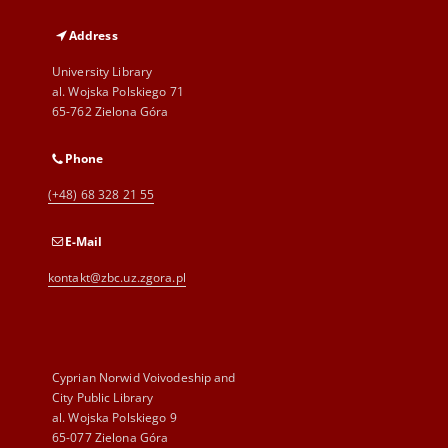
Address
University Library
al. Wojska Polskiego 71
65-762 Zielona Góra
Phone
(+48) 68 328 21 55
E-Mail
kontakt@zbc.uz.zgora.pl
Cyprian Norwid Voivodeship and
City Public Library
al. Wojska Polskiego 9
65-077 Zielona Góra