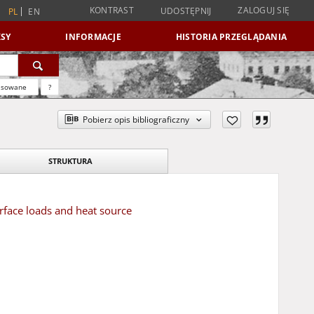
KONTRAST
ZALOGUJ SIĘ
UDOSTĘPNIJ
PL
EN
SY
INFORMACJE
HISTORIA PRZEGLĄDANIA
nsowane
?
Pobierz opis bibliograficzny
STRUKTURA
rface loads and heat source