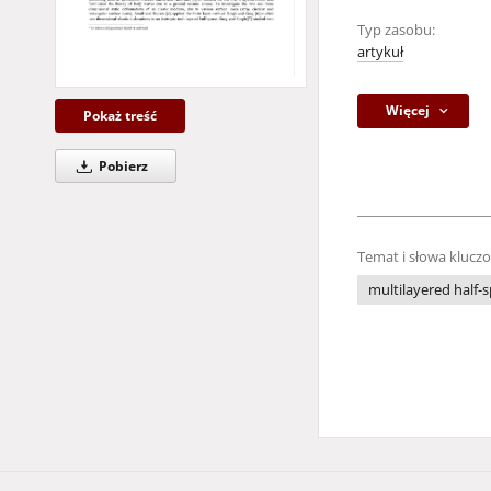
Typ zasobu:
artykuł
Więcej
Pokaż treść
Pobierz
Temat i słowa klucz
multilayered half-