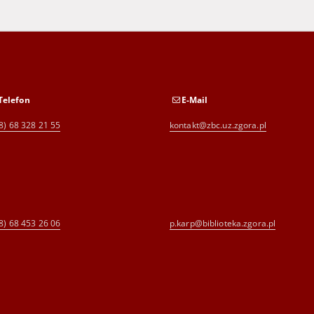
Telefon
E-Mail
8) 68 328 21 55
kontakt@zbc.uz.zgora.pl
8) 68 453 26 06
p.karp@biblioteka.zgora.pl