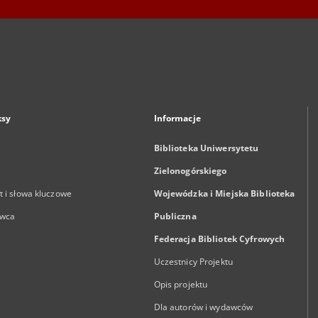
ksy
Informacje
Biblioteka Uniwersytetu
Zielonogórskiego
 i słowa kluczowe
Wojewódzka i Miejska Biblioteka
wca
Publiczna
Federacja Bibliotek Cyfrowych
Uczestnicy Projektu
Opis projektu
Dla autorów i wydawców