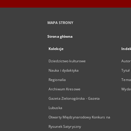
MAPA STRONY
Strona główna
Kolekcje
Inde
Dziedzictwo kulturowe
Autor
Nauka i dydaktyka
Tytuł
Regionalia
Temat
Archiwum Kresowe
Wyda
Gazeta Zielonogórska - Gazeta
Lubuska
Otwarty Międzynarodowy Konkurs na
Rysunek Satyryczny