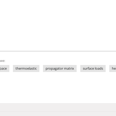
owe:
space
thermoelastic
propagator matrix
surface loads
he