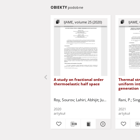
OBIEKTY
podobne
IJAME, volume 25 (2020)
IJAME, 
A study on fractional order
Thermal str
thermoelastic half space
uniform int
generation 
graded holl
Roy, Sourov
Lahiri, Abhijit
Jurczak, Paweł - red.
Rani, P.
Sing
2020
2021
artykuł
artykuł