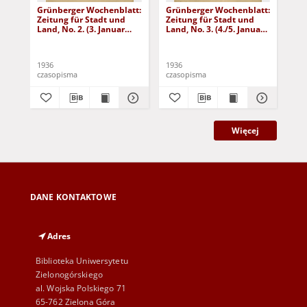
Grünberger Wochenblatt:
Grünberger Wochenblatt:
Gr
Zeitung für Stadt und
Zeitung für Stadt und
Zei
Land, No. 2. (3. Januar
Land, No. 3. (4./5. Januar
Lan
1936)
1936)
19
1936
1936
193
czasopisma
czasopisma
cza
Więcej
DANE KONTAKTOWE
Adres
Biblioteka Uniwersytetu
Zielonogórskiego
al. Wojska Polskiego 71
65-762 Zielona Góra