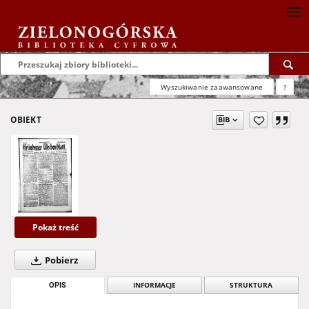
Wyszukiwanie zaawansowane
?
OBIEKT
Pokaż treść
Pobierz
OPIS
INFORMACJE
STRUKTURA