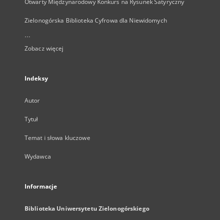
Otwarty Międzynarodowy Konkurs na Rysunek Satyryczny
Zielonogórska Biblioteka Cyfrowa dla Niewidomych
...
Zobacz więcej
Indeksy
Autor
Tytuł
Temat i słowa kluczowe
Wydawca
Informacje
Biblioteka Uniwersytetu Zielonogórskiego