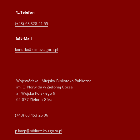
Telefon
(+48) 68 328 21 55
E-Mail
kontakt@zbc.uz.zgora.pl
Wojewódzka i Miejska Biblioteka Publiczna
im. C. Norwida w Zielonej Górze
al. Wojska Polskiego 9
65-077 Zielona Góra
(+48) 68 453 26 06
p.karp@biblioteka.zgora.pl