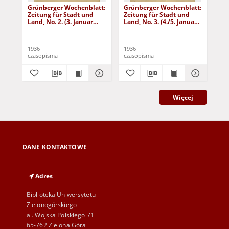
Grünberger Wochenblatt:
Grünberger Wochenblatt:
Gr
Zeitung für Stadt und
Zeitung für Stadt und
Zei
Land, No. 2. (3. Januar
Land, No. 3. (4./5. Januar
Lan
1936)
1936)
19
1936
1936
193
czasopisma
czasopisma
cza
Więcej
DANE KONTAKTOWE
Adres
Biblioteka Uniwersytetu
Zielonogórskiego
al. Wojska Polskiego 71
65-762 Zielona Góra