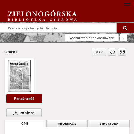
Wyszukiwanie zaawansowane
?
OBIEKT
Pokaż treść
Pobierz
OPIS
INFORMACJE
STRUKTURA