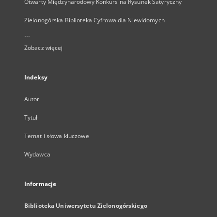
Otwarty Międzynarodowy Konkurs na Rysunek Satyryczny
Zielonogórska Biblioteka Cyfrowa dla Niewidomych
...
Zobacz więcej
Indeksy
Autor
Tytuł
Temat i słowa kluczowe
Wydawca
Informacje
Biblioteka Uniwersytetu Zielonogórskiego