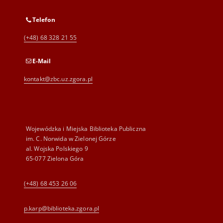
Telefon
(+48) 68 328 21 55
E-Mail
kontakt@zbc.uz.zgora.pl
Wojewódzka i Miejska Biblioteka Publiczna
im. C. Norwida w Zielonej Górze
al. Wojska Polskiego 9
65-077 Zielona Góra
(+48) 68 453 26 06
p.karp@biblioteka.zgora.pl