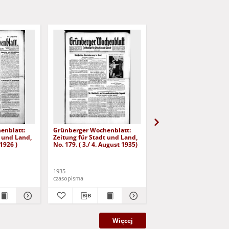
enblatt:
Grünberger Wochenblatt:
Grünberger Wochenbla
t und Land,
Zeitung für Stadt und Land,
Zeitung für Stadt und 
 1926 )
No. 179. ( 3./ 4. August 1935)
No. 180. ( 5. August 193
1935
1935
czasopisma
czasopisma
Więcej