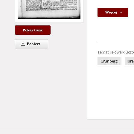
Więcej
Pokaż treść
Pobierz
Temat i słowa klucz
Grünberg
pra