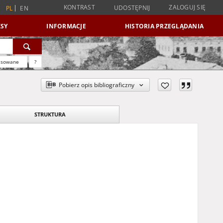
KONTRAST
ZALOGUJ SIĘ
UDOSTĘPNIJ
PL
EN
SY
INFORMACJE
HISTORIA PRZEGLĄDANIA
nsowane
?
Pobierz opis bibliograficzny
STRUKTURA