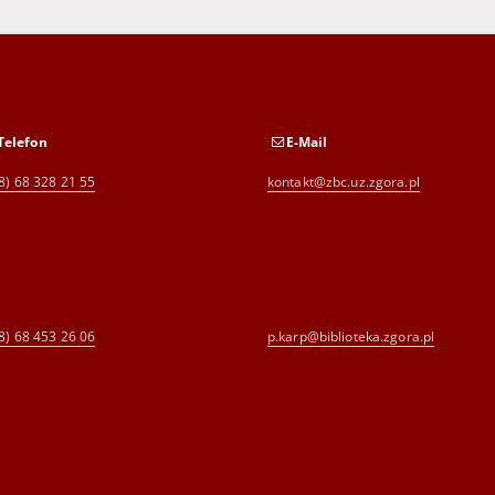
Telefon
E-Mail
8) 68 328 21 55
kontakt@zbc.uz.zgora.pl
8) 68 453 26 06
p.karp@biblioteka.zgora.pl