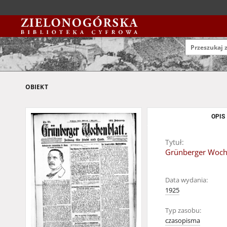
OBIEKT
OPIS
Tytuł:
Grünberger Wochen
Data wydania:
1925
Typ zasobu:
czasopisma