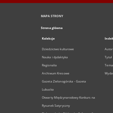
MAPA STRONY
Strona główna
Kolekcje
Inde
Dziedzictwo kulturowe
Autor
Nauka i dydaktyka
Tytuł
Regionalia
Temat
Archiwum Kresowe
Wyda
Gazeta Zielonogórska - Gazeta
Lubuska
Otwarty Międzynarodowy Konkurs na
Rysunek Satyryczny