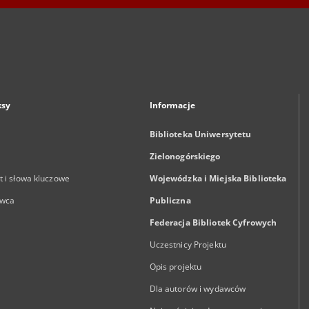
ksy
Informacje
Biblioteka Uniwersytetu
Zielonogórskiego
 i słowa kluczowe
Wojewódzka i Miejska Biblioteka
wca
Publiczna
Federacja Bibliotek Cyfrowych
Uczestnicy Projektu
Opis projektu
Dla autorów i wydawców