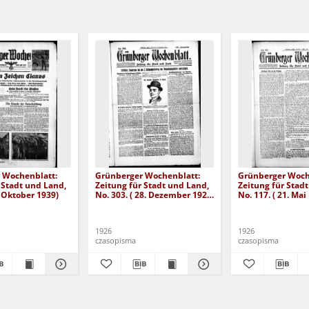
 Wochenblatt:
Grünberger Wochenblatt:
Grünberger Woch
 Stadt und Land,
Zeitung für Stadt und Land,
Zeitung für Stad
. Oktober 1939)
No. 303. ( 28. Dezember 1926
No. 117. ( 21. Mai
)
1926
1926
czasopisma
czasopisma