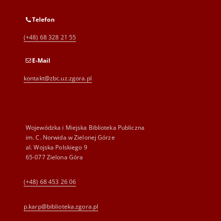
Telefon
(+48) 68 328 21 55
E-Mail
kontakt@zbc.uz.zgora.pl
Wojewódzka i Miejska Biblioteka Publiczna
im. C. Norwida w Zielonej Górze
al. Wojska Polskiego 9
65-077 Zielona Góra
(+48) 68 453 26 06
p.karp@biblioteka.zgora.pl