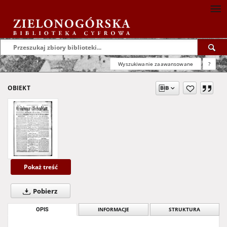
Wyszukiwanie zaawansowane
?
OBIEKT
Pokaż treść
Pobierz
OPIS
INFORMACJE
STRUKTURA