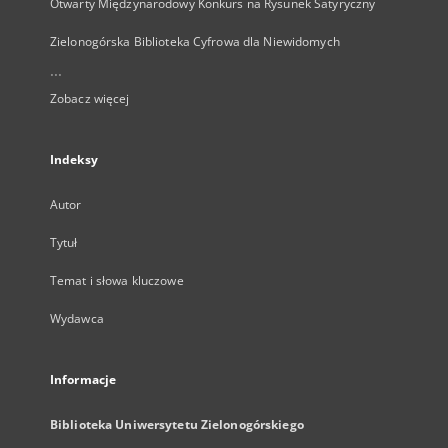
Otwarty Międzynarodowy Konkurs na Rysunek Satyryczny
Zielonogórska Biblioteka Cyfrowa dla Niewidomych
...
Zobacz więcej
Indeksy
Autor
Tytuł
Temat i słowa kluczowe
Wydawca
Informacje
Biblioteka Uniwersytetu Zielonogórskiego