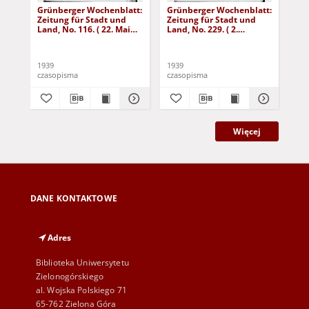
Grünberger Wochenblatt:
Grünberger Wochenblatt:
Gr
Zeitung für Stadt und
Zeitung für Stadt und
Zei
Land, No. 116. ( 22. Mai
Land, No. 229. ( 2.
Lan
1939)
Oktober 1939)
De
1939
1939
192
czasopisma
czasopisma
cza
Więcej
DANE KONTAKTOWE
Adres
Biblioteka Uniwersytetu
Zielonogórskiego
al. Wojska Polskiego 71
65-762 Zielona Góra