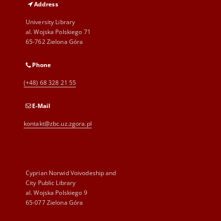
Address
University Library
al. Wojska Polskiego 71
65-762 Zielona Góra
Phone
(+48) 68 328 21 55
E-Mail
kontakt@zbc.uz.zgora.pl
Cyprian Norwid Voivodeship and
City Public Library
al. Wojska Polskiego 9
65-077 Zielona Góra