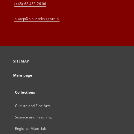
(+48) 68 453 26 06
p.karp@biblioteka.zgora.pl
SITEMAP
Main page
Collections
Culture and Fine Arts
Science and Teaching
Regional Materials