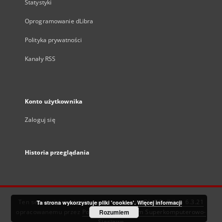
Statystyki
Oprogramowanie dLibra
Polityka prywatności
Kanały RSS
Konto użytkownika
Zaloguj się
Historia przeglądania
Ten serwis działa dzięki oprogramowaniu
DInGO dLibra 6.3.21
Ta strona wykorzystuje pliki 'cookies'.
Więcej informacji
opracowanemu przez
Poznańskie Centrum Superkomputerowo-
Rozumiem
Sieciowe