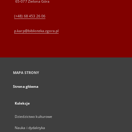
65-077 Zielona Góra
(+48) 68 453 26 06
p.karp@biblioteka.zgora.pl
MAPA STRONY
Strona główna
Kolekcje
Dziedzictwo kulturowe
Nauka i dydaktyka