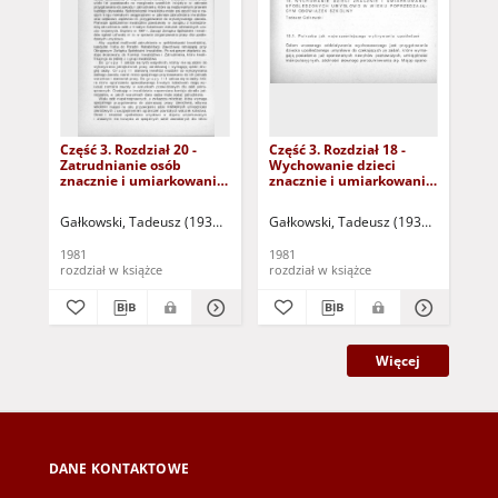
Część 3. Rozdział 20 -
Część 3. Rozdział 18 -
Czę
Zatrudnianie osób
Wychowanie dzieci
Ws
znacznie i umiarkowanie
znacznie i umiarkowanie
ro
upośledzonych
upośledzonych
up
umysłowo i dalsza opieka
umysłowo w wieku
um
Gałkowski, Tadeusz (1936-2020)
Kirejczyk, Kazimierz (1910-1986) - red
Gałkowski, Tadeusz (1936-2020)
Kir
Kir
nad nimi (dokument
poprzedzającym
do
dostępny po zalogowaniu
obowiązek szkolny
tyl
1981
1981
198
tylko dla osób z
(dokument dostępny po
dy
rozdział w książce
rozdział w książce
roz
dysfunkcją wzroku)
zalogowaniu tylko dla
osób z dysfunkcją
wzroku)
Więcej
DANE KONTAKTOWE