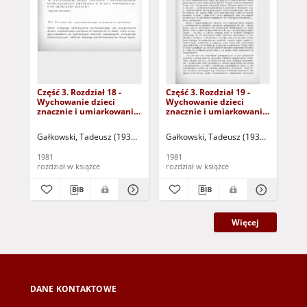
Część 3. Rozdział 18 -
Część 3. Rozdział 19 -
Czę
Wychowanie dzieci
Wychowanie dzieci
Ws
znacznie i umiarkowanie
znacznie i umiarkowanie
ro
upośledzonych
upośledzonych
up
umysłowo w wieku
umysłowo w "szkołach
um
Gałkowski, Tadeusz (1936-2020)
Kirejczyk, Kazimierz (1910-1986) - red
Gałkowski, Tadeusz (1936-2020)
Kir
Kir
poprzedzającym
życia" (dokument
do
obowiązek szkolny
dostępny po zalogowaniu
tyl
1981
1981
198
(dokument dostępny po
tylko dla osób z
dy
rozdział w książce
rozdział w książce
roz
zalogowaniu tylko dla
dysfunkcją wzroku)
osób z dysfunkcją
wzroku)
Więcej
DANE KONTAKTOWE