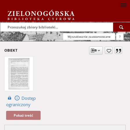
Wyszukiwanie zaawansowane
?
OBIEKT
Dostęp
ograniczony
Pokaż treść