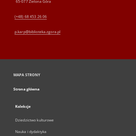
65-077 Zielona Góra
(+48) 68 453 26 06
p.karp@biblioteka.zgora.pl
MAPA STRONY
Strona główna
Kolekcje
Dziedzictwo kulturowe
Nauka i dydaktyka