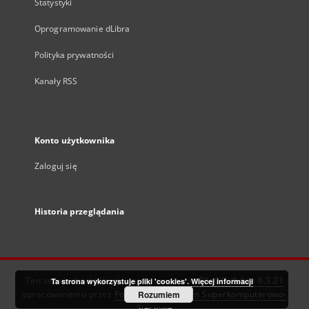
Statystyki
Oprogramowanie dLibra
Polityka prywatności
Kanały RSS
Konto użytkownika
Zaloguj się
Historia przeglądania
Ten serwis działa dzięki oprogramowaniu
DInGO dLibra 6.3.21
Ta strona wykorzystuje pliki 'cookies'.
Więcej informacji
opracowanemu przez
Poznańskie Centrum Superkomputerowo-
Rozumiem
Sieciowe