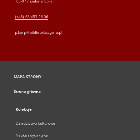
65-077 Zielona Góra
(+48) 68 453 26 06
p.karp@biblioteka.zgora.pl
MAPA STRONY
Strona główna
Kolekcje
Dziedzictwo kulturowe
Nauka i dydaktyka