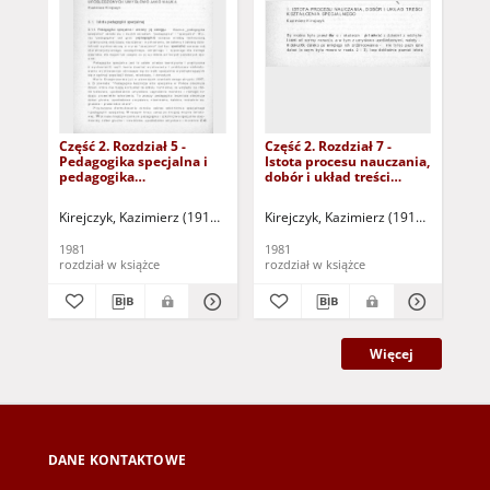
Część 2. Rozdział 5 -
Część 2. Rozdział 7 -
Czę
Pedagogika specjalna i
Istota procesu nauczania,
Za
pedagogika
dobór i układ treści
up
upośledzonych
kształcenia specjalnego
um
umysłowo jako nauka
(dokument dostępny po
do
Kirejczyk, Kazimierz (1910-1986)
Kirejczyk, Kazimierz (1910-1986) - re
Kirejczyk, Kazimierz (1910-1986)
Kir
Kir
(dokument dostępny po
zalogowaniu tylko dla
tyl
zalogowaniu tylko dla
osób z dysfunkcją
dy
1981
1981
198
osób z dysfunkcją
wzroku)
rozdział w książce
rozdział w książce
roz
wzroku)
Więcej
DANE KONTAKTOWE