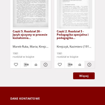
Część 5. Rozdział 26 -
Część 2. Rozdział 5 -
Czę
Język ojczysty w procesie
Pedagogika specjalna i
Ist
kształcenia
pedagogika
dob
upośledzonych
upośledzonych
ksz
umysłowo (dokument
umysłowo jako nauka
(d
Marek-Ruka, Maria
Kirejczyk, Kazimierz (1910-1986) - red.
Kirejczyk, Kazimierz (1910-1986)
Kir
Kir
dostępny po zalogowaniu
(dokument dostępny po
zal
tylko dla osób z
zalogowaniu tylko dla
osó
1981
1981
198
dysfunkcją wzroku)
osób z dysfunkcją
wz
rozdział w książce
rozdział w książce
roz
wzroku)
Więcej
DANE KONTAKTOWE