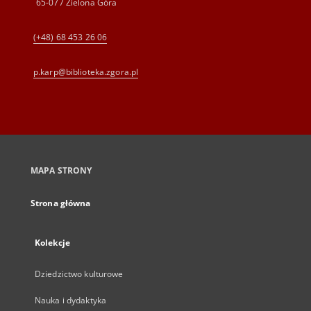
65-077 Zielona Góra
(+48) 68 453 26 06
p.karp@biblioteka.zgora.pl
MAPA STRONY
Strona główna
Kolekcje
Dziedzictwo kulturowe
Nauka i dydaktyka