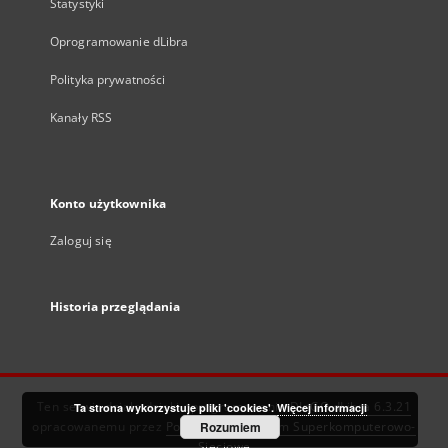
Statystyki
Oprogramowanie dLibra
Polityka prywatności
Kanały RSS
Konto użytkownika
Zaloguj się
Historia przeglądania
Ten serwis działa dzięki oprogramowaniu
DInGO dLibra 6.3.21
Ta strona wykorzystuje pliki 'cookies'.
Więcej informacji
opracowanemu przez
Poznańskie Centrum Superkomputerowo-
Rozumiem
Sieciowe