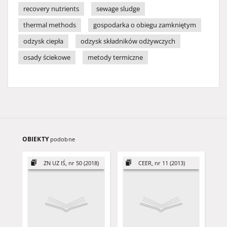
recovery nutrients
sewage sludge
thermal methods
gospodarka o obiegu zamkniętym
odzysk ciepła
odzysk składników odżywczych
osady ściekowe
metody termiczne
OBIEKTY
podobne
ZN UZ IŚ, nr 50 (2018)
CEER, nr 11 (2013)