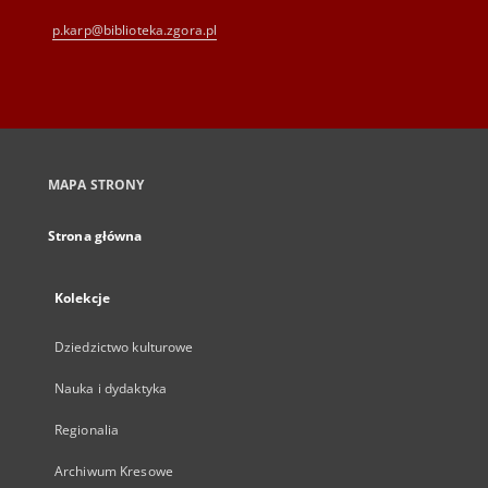
p.karp@biblioteka.zgora.pl
MAPA STRONY
Strona główna
Kolekcje
Dziedzictwo kulturowe
Nauka i dydaktyka
Regionalia
Archiwum Kresowe