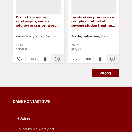
Przeróbka osadów
Gasification process as a
Oc
ściekowych, emisja
complex method of
fe
odorów oraz możliwości
sewage sludge treatment
ko
ich dalszego
= Zgazowanie jako
ko
zagospodarowania =
kompleksowa metoda
Eva
Zwoździak, Jerzy
Piechocka, Agata
Werle, Sebastian
Greinert, Andrzej - red.
Kuczma, Mieczysław
Mac
Sewage sludge
zagospodarowania
pos
processing, odor
osadów ściekowych
fe
2018
2013
201
emission and the
sl
artykuł
artykuł
art
possibilities of their
sl
future development
Więcej
DANE KONTAKTOWE
Adres
Biblioteka Uniwersytetu