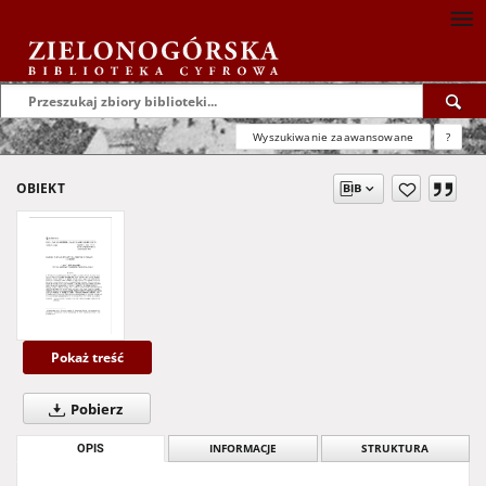
Wyszukiwanie zaawansowane
?
OBIEKT
Pokaż treść
Pobierz
OPIS
INFORMACJE
STRUKTURA