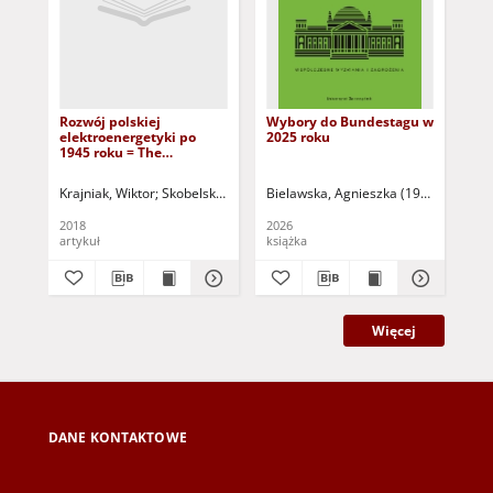
Rozwój polskiej
Wybory do Bundestagu w
Ene
elektroenergetyki po
2025 roku
of
1945 roku = The
bui
development of the
sur
Polish power industry
ess
Krajniak, Wiktor
Skobelski, Robert (1968- ) - red.
Bielawska, Agnieszka (1977- )
Kruk, 
Boc
after 1945
mod
up 
2018
2026
201
En
artykuł
książka
art
ks
ws
jej
ni
mo
za
Więcej
DANE KONTAKTOWE