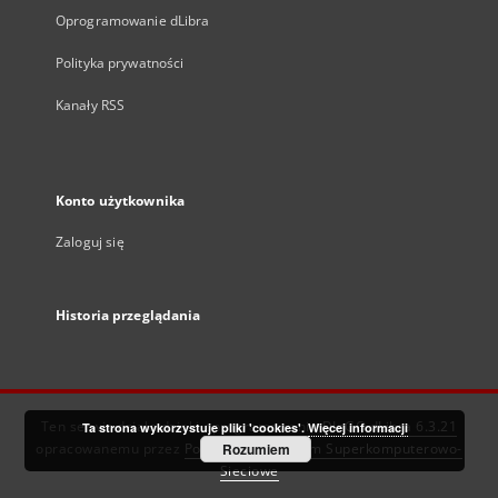
Oprogramowanie dLibra
Polityka prywatności
Kanały RSS
Konto użytkownika
Zaloguj się
Historia przeglądania
Ten serwis działa dzięki oprogramowaniu
DInGO dLibra 6.3.21
Ta strona wykorzystuje pliki 'cookies'.
Więcej informacji
opracowanemu przez
Poznańskie Centrum Superkomputerowo-
Rozumiem
Sieciowe