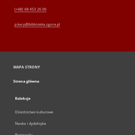
(+48) 68 453 26 06
p.karp@biblioteka.zgora.pl
MAPA STRONY
Strona główna
Kolekcje
Dziedzictwo kulturowe
Nauka i dydaktyka
Regionalia