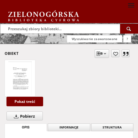
Wyszukiwanie zaawansowane
?
OBIEKT
Pokaż treść
Pobierz
OPIS
INFORMACJE
STRUKTURA