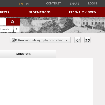
CONTRAST
LOGIN
SHARE
EN
PL
NDEXES
INFORMATIONS
RECENTLY VIEWED
 search
?
Download bibliography description
STRUCTURE