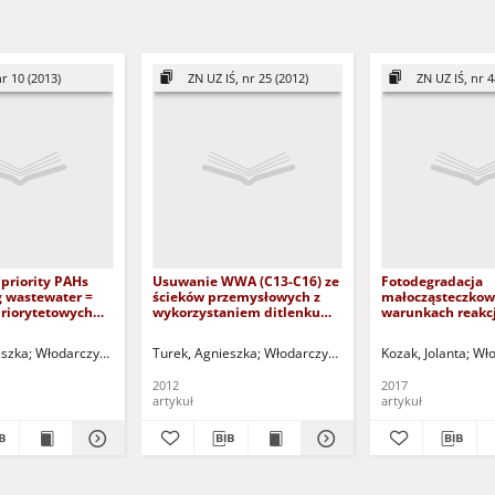
r 10 (2013)
ZN UZ IŚ, nr 25 (2012)
ZN UZ IŚ, nr 4
priority PAHs
Usuwanie WWA (C13-C16) ze
Fotodegradacja
g wastewater =
ścieków przemysłowych z
małocząsteczko
riorytetowych
wykorzystaniem ditlenku
warunkach reakcj
ieków
diwodoru = The use of
Fotodegradation 
ych
dihydrogen dioxide to
molecule PAHS in
red.
eszka
Włodarczyk-Makuła, Maria
Turek, Agnieszka
Kuczma, Mieczysław - red.
Włodarczyk-Makuła, Maria
Kozak, Jolanta
Greinert, 
Wło
remove selected pahs from
process
industrial wastewater
2012
2017
artykuł
artykuł