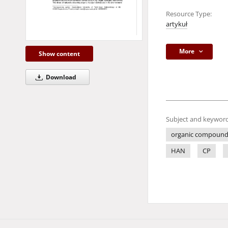
Resource Type:
artykuł
More
Show content
Download
Subject and keyword
organic compound
HAN
CP