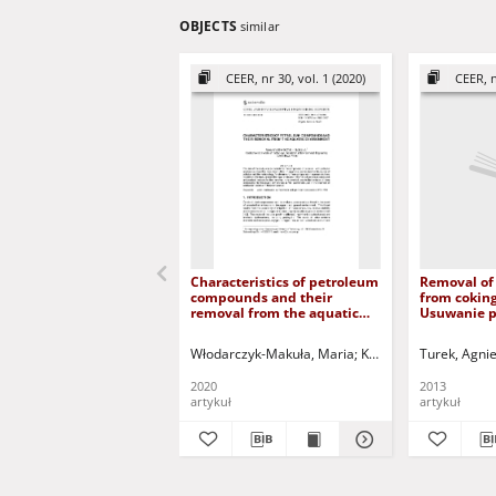
OBJECTS
similar
CEER, nr 30, vol. 1 (2020)
CEER, n
Characteristics of petroleum
Removal of 
compounds and their
from cokin
removal from the aquatic
Usuwanie p
environment
WWA ze śc
koksownicz
Włodarczyk-Makuła, Maria
Kuczyński, Tadeusz - 
Turek, Agni
2020
2013
artykuł
artykuł