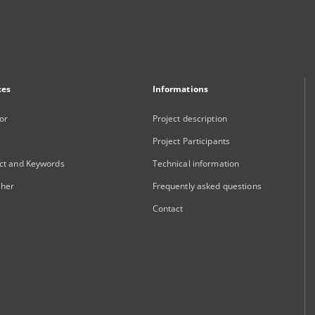
xes
Informations
or
Project description
Project Participants
ct and Keywords
Technical information
sher
Frequently asked questions
Contact