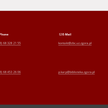
Phone
E-Mail
8) 68 328 21 55
kontakt@zbc.uz.zgora.pl
8) 68 453 26 06
p.karp@biblioteka.zgora.pl