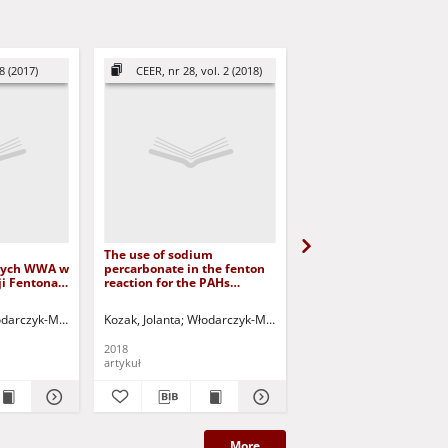
8 (2017)
CEER, nr 28, vol. 2 (2018)
CEER, nr 31, vol. 3 (
The use of sodium
The Influence of the Po
wych WWA w
percarbonate in the fenton
Lifestyle on the Quant
i Fentona =
reaction for the PAHs
and Quality of Municip
of low mass
oxidation = Zastosowanie
Wastewater
 fenton
nadwęglanu sodu w reakcji
Andrzej - red.
darczyk-Makuła, Maria
Kozak, Jolanta
Greinert, Andrzej - red.
Włodarczyk-Makuła, Maria
Płuciennik-Koropczuk, E
Kuczyński, Tadeusz 
fentona do utleniania WWA
2018
2021
artykuł
artykuł
More