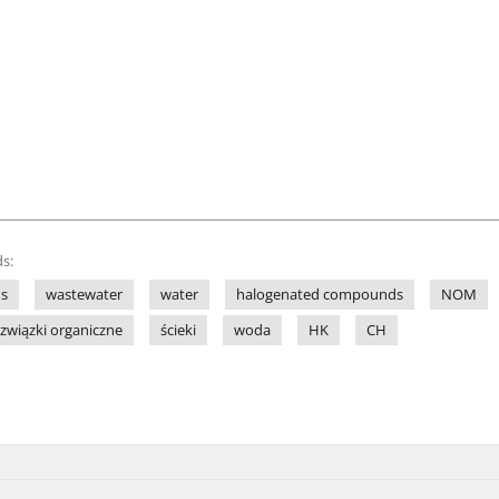
s:
s
wastewater
water
halogenated compounds
NOM
związki organiczne
ścieki
woda
HK
CH