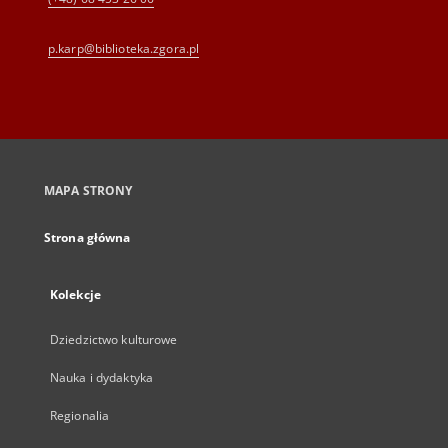
p.karp@biblioteka.zgora.pl
MAPA STRONY
Strona główna
Kolekcje
Dziedzictwo kulturowe
Nauka i dydaktyka
Regionalia