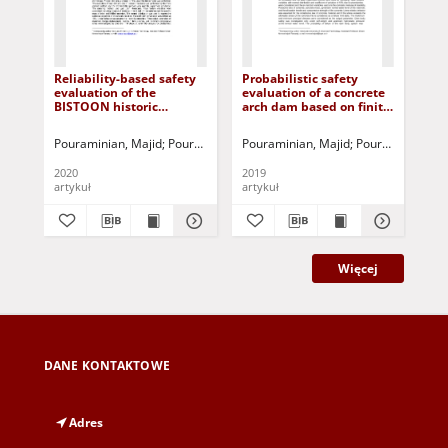
Reliability-based safety
Probabilistic safety
A S
evaluation of the
evaluation of a concrete
Sig
BISTOON historic
arch dam based on finite
De
masonry arch bridge
element modeling and a
Ste
reliability L-R approach
Su
Pouraminian, Majid
Pourbakhshian, Somayyeh
Pouraminian, Majid
Noroozinejad Farsangi
Pourbakhshian,
Ho
Lo
2020
2019
202
artykuł
artykuł
art
Więcej
DANE KONTAKTOWE
Adres