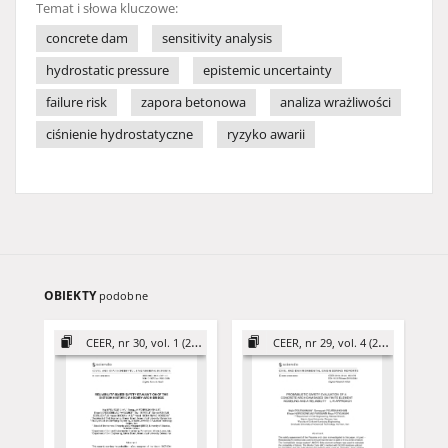
Temat i słowa kluczowe:
concrete dam
sensitivity analysis
hydrostatic pressure
epistemic uncertainty
failure risk
zapora betonowa
analiza wrażliwości
ciśnienie hydrostatyczne
ryzyko awarii
OBIEKTY
podobne
CEER, nr 30, vol. 1 (2020)
CEER, nr 29, vol. 4 (2019)