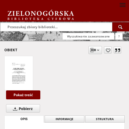
Wyszukiwanie zaawansowane
?
OBIEKT
Pokaż treść
Pobierz
OPIS
INFORMACJE
STRUKTURA