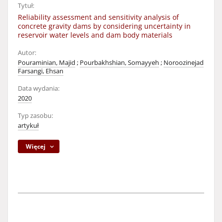
Tytuł:
Reliability assessment and sensitivity analysis of
concrete gravity dams by considering uncertainty in
reservoir water levels and dam body materials
Autor:
Pouraminian, Majid
;
Pourbakhshian, Somayyeh
;
Noroozinejad
Farsangi, Ehsan
Data wydania:
2020
Typ zasobu:
artykuł
Więcej