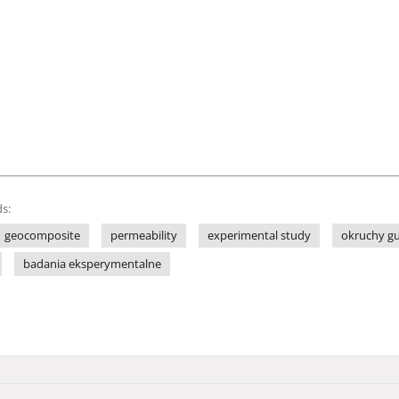
s:
geocomposite
permeability
experimental study
okruchy g
badania eksperymentalne