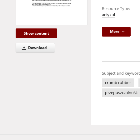
Resource Type:
artykuł
More
Show content
Download
Subject and keyword
crumb rubber
przepuszczalność