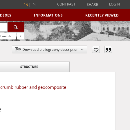
CONTRAST
LOGIN
SHARE
EN
PL
NDEXES
INFORMATIONS
RECENTLY VIEWED
 search
?
Download bibliography description
STRUCTURE
th crumb rubber and geocomposite
m