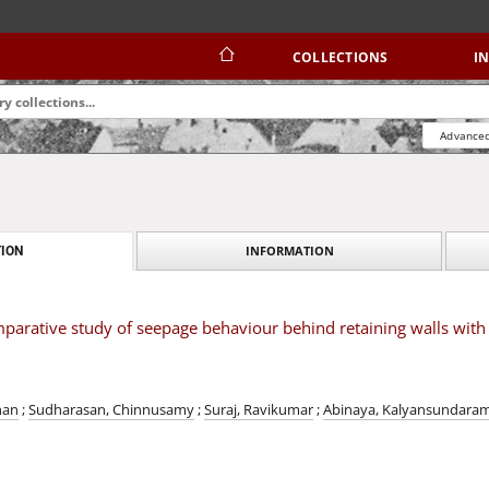
COLLECTIONS
I
Advanced
INFORMATION
ION
mparative study of seepage behaviour behind retaining walls wi
han
;
Sudharasan, Chinnusamy
;
Suraj, Ravikumar
;
Abinaya, Kalyansundara