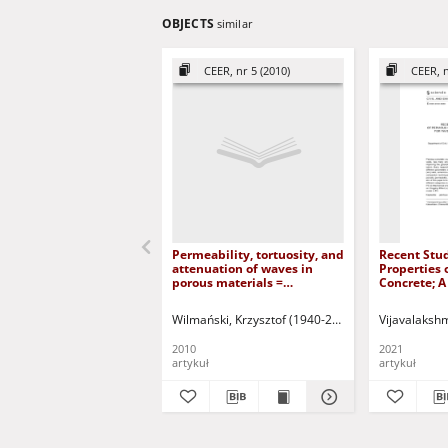
OBJECTS
similar
CEER, nr 5 (2010)
CEER, n
Permeability, tortuosity, and
Recent Stud
attenuation of waves in
Properties 
porous materials =
Concrete; A
Dyfuzyjność, krętność i
Solution f
tłumienie fal w materiałach
Water Trea
Wilmański, Krzysztof (1940-2012)
Kuczma, Mieczy
Vijavalaksh
porowatych
2010
2021
artykuł
artykuł