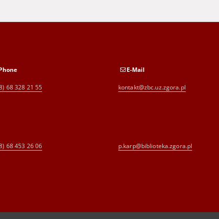
Phone
E-Mail
8) 68 328 21 55
kontakt@zbc.uz.zgora.pl
8) 68 453 26 06
p.karp@biblioteka.zgora.pl