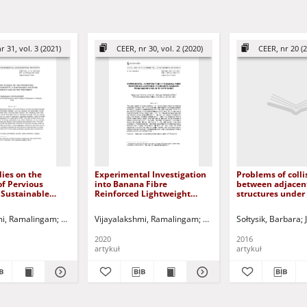
r 31, vol. 3 (2021)
CEER, nr 30, vol. 2 (2020)
CEER, nr 20 (
ies on the
Experimental Investigation
Problems of colli
of Pervious
into Banana Fibre
between adjacent
 Sustainable
Reinforced Lightweight
structures under
or Pavements and
Concrete Masonry Prism
excitation = Pro
tment
Sandwiched with GFRP
zderzeń pomiędz
sław - red.
mi, Ramalingam
Kuczyński, Tadeusz - red.
Vijayalakshmi, Ramalingam
Ramanagopal, Srinivasan
Sołtysik, Barbara
sheet
sąsiadującymi
konstrukcjami s
2020
2016
poddanymi obci
artykuł
artykuł
sejsmicznym