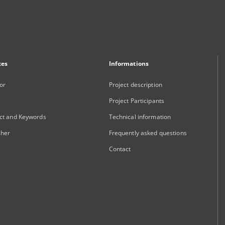
xes
Informations
or
Project description
Project Participants
ct and Keywords
Technical information
sher
Frequently asked questions
Contact